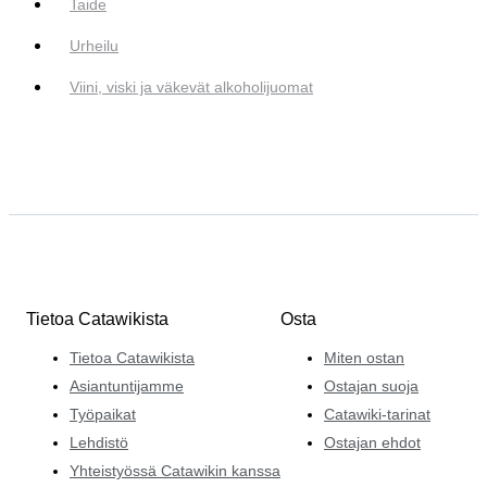
Taide
Urheilu
Viini, viski ja väkevät alkoholijuomat
Tietoa Catawikista
Osta
Tietoa Catawikista
Miten ostan
Asiantuntijamme
Ostajan suoja
Työpaikat
Catawiki-tarinat
Lehdistö
Ostajan ehdot
Yhteistyössä Catawikin kanssa