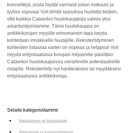
korusettejä, joista löydät varmasti jotain makuusi ja
tyyliisi sopivaa! Voit tehdä tarjouksia huoletta tietäen,
että kaikkia Catawikin huutokauppoja valvoo yksi
asiantuntijoistamme. Tämä huutokauppa on
antiikkikorujen myyjille erinomainen tapa tarjota
kohteitaan innokkaille huutajille. Rekisteröityminen
kohteiden listausta varten on nopeaa ja helppoa! Voit
myydä erityislaatuisia korujasi miljoonille päivittäin
Catawikin huutokaupoissa vieraileville potentiaalisille
ostajille. Rekisteröidy nyt hankkiaksesi tai myydäksesi
erityislaatuisia antiikkikoruja.
Selaile kategorioitamme
Aasialainen ja heimotaide
Arkeologia ja luonnonhistoria