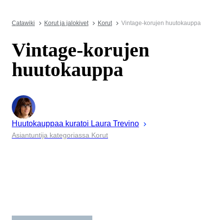
Catawiki
Korut ja jalokivet
Korut
Vintage-korujen huutokauppa
Vintage-korujen
huutokauppa
Huutokauppaa kuratoi
Laura
Trevino
Asiantuntija kategoriassa Korut