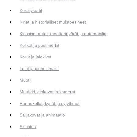
Keräilykortit
Kirjat ja historialliset muistoesineet
Klassiset autot, moottoripyörät ja automobilia
Kolikot ja postimerkit
Korut ja jalokivet
Lelut ja pienoismallit
Muoti
Musiikki, elokuvat ja kamerat
Rannekellot, kynät ja sytyttimet
Sarjakuvat ja animaatio
Sisustus