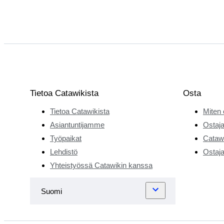
Tietoa Catawikista
Osta
Tietoa Catawikista
Miten 
Asiantuntijamme
Ostaja
Työpaikat
Catawi
Lehdistö
Ostaja
Yhteistyössä Catawikin kanssa