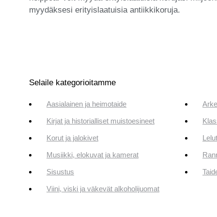
myydäksesi erityislaatuisia antiikkikoruja.
Selaile kategorioitamme
Aasialainen ja heimotaide
Arke
Kirjat ja historialliset muistoesineet
Klas
Korut ja jalokivet
Lelut
Musiikki, elokuvat ja kamerat
Rann
Sisustus
Taid
Viini, viski ja väkevät alkoholijuomat