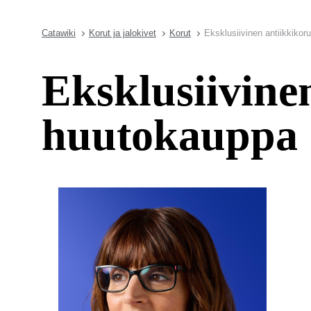
Catawiki
Korut ja jalokivet
Korut
Eksklusiivinen antiikkiko
Eksklusiivine
huutokauppa