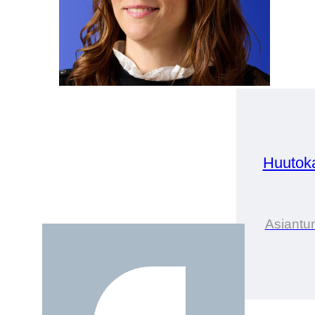
Huutok
Asiantun