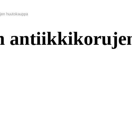
rujen huutokauppa
n antiikkikoruje