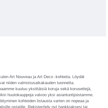
kuten Art Nouveau ja Art Deco -kohteita. Löydät
avat niiden valmistusaikakauden luonnetta.
maamme kuuluu yksittäisiä koruja sekä korusettejä,
tawikin huutokauppoja valvoo yksi asiantuntijoistamme.
röityminen kohteiden listausta varten on nopeaa ja
lisille ostajille. Rekisteröidy nyt hankkiaksesi tai