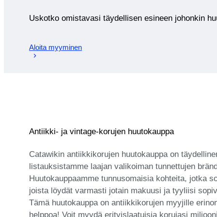
Uskotko omistavasi täydellisen esineen johonkin 
Aloita myyminen
Antiikki- ja vintage-korujen huutokauppa
Catawikin antiikkikorujen huutokauppa on täydelline
listauksistamme laajan valikoiman tunnettujen brändi
Huutokauppaamme tunnusomaisia kohteita, jotka sopi
joista löydät varmasti jotain makuusi ja tyyliisi sop
Tämä huutokauppa on antiikkikorujen myyjille erinoma
helppoa! Voit myydä erityislaatuisia korujasi miljooni