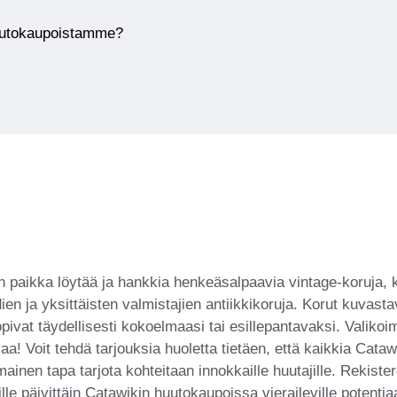
huutokaupoistamme?
n paikka löytää ja hankkia henkeäsalpaavia vintage-koruja, 
en ja yksittäisten valmistajien antiikkikoruja. Korut kuvast
vat täydellisesti kokoelmaasi tai esillepantavaksi. Valikoi
ivaa! Voit tehdä tarjouksia huoletta tietäen, että kaikkia Ca
inen tapa tarjota kohteitaan innokkaille huutajille. Rekiste
lle päivittäin Catawikin huutokaupoissa vieraileville potentiaa