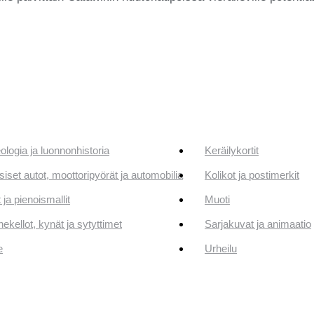
ologia ja luonnonhistoria
Keräilykortit
siset autot, moottoripyörät ja automobilia
Kolikot ja postimerkit
 ja pienoismallit
Muoti
ekellot, kynät ja sytyttimet
Sarjakuvat ja animaatio
e
Urheilu