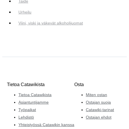
Taide
Urheilu
Viini, viski ja väkevät alkoholijuomat
Tietoa Catawikista
Osta
Tietoa Catawikista
Miten ostan
Asiantuntijamme
Ostajan suoja
Työpaikat
Catawiki-tarinat
Lehdistö
Ostajan ehdot
Yhteistyössä Catawikin kanssa