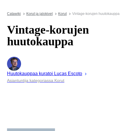
Catawiki
Korut ja jalokivet
Korut
Vintage-korujen huutokauppa
Vintage-korujen
huutokauppa
Huutokauppaa kuratoi
Lucas
Escoto
Asiantuntija kategoriassa Korut