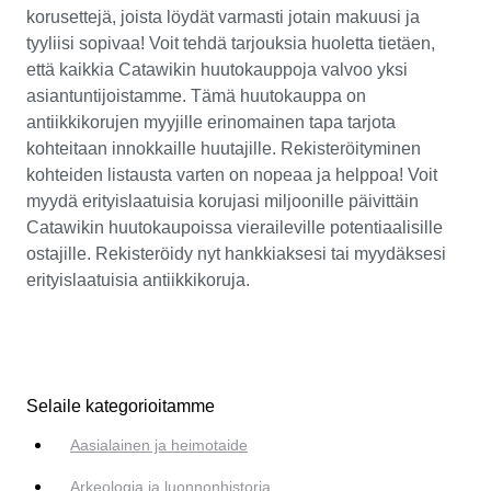
korusettejä, joista löydät varmasti jotain makuusi ja
tyyliisi sopivaa! Voit tehdä tarjouksia huoletta tietäen,
että kaikkia Catawikin huutokauppoja valvoo yksi
asiantuntijoistamme. Tämä huutokauppa on
antiikkikorujen myyjille erinomainen tapa tarjota
kohteitaan innokkaille huutajille. Rekisteröityminen
kohteiden listausta varten on nopeaa ja helppoa! Voit
myydä erityislaatuisia korujasi miljoonille päivittäin
Catawikin huutokaupoissa vieraileville potentiaalisille
ostajille. Rekisteröidy nyt hankkiaksesi tai myydäksesi
erityislaatuisia antiikkikoruja.
Selaile kategorioitamme
Aasialainen ja heimotaide
Arkeologia ja luonnonhistoria