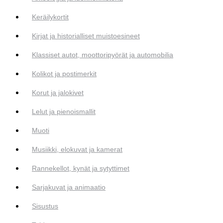
Keräilykortit
Kirjat ja historialliset muistoesineet
Klassiset autot, moottoripyörät ja automobilia
Kolikot ja postimerkit
Korut ja jalokivet
Lelut ja pienoismallit
Muoti
Musiikki, elokuvat ja kamerat
Rannekellot, kynät ja sytyttimet
Sarjakuvat ja animaatio
Sisustus