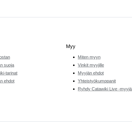
Myy
ostan
Miten myyn
n suoja
Vinkit myyjille
ki-tarinat
Myyjän ehdot
n ehdot
Yhteistyökumppanit
Ryhdy Catawiki Live -myyjä