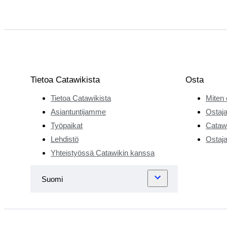
Tietoa Catawikista
Osta
Tietoa Catawikista
Miten 
Asiantuntijamme
Ostaja
Työpaikat
Catawi
Lehdistö
Ostaja
Yhteistyössä Catawikin kanssa