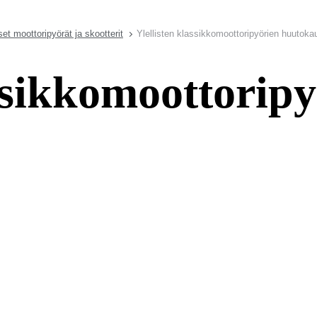
set moottoripyörät ja skootterit
Ylellisten klassikkomoottoripyörien huutok
assikkomoottorip