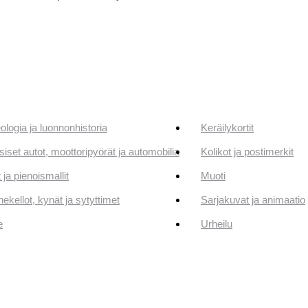
ologia ja luonnonhistoria
Keräilykortit
siset autot, moottoripyörät ja automobilia
Kolikot ja postimerkit
 ja pienoismallit
Muoti
ekellot, kynät ja sytyttimet
Sarjakuvat ja animaatio
e
Urheilu