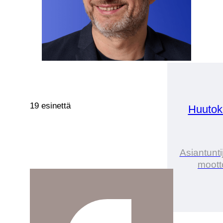
19 esinettä
Huutok
Asiantunti
mootto