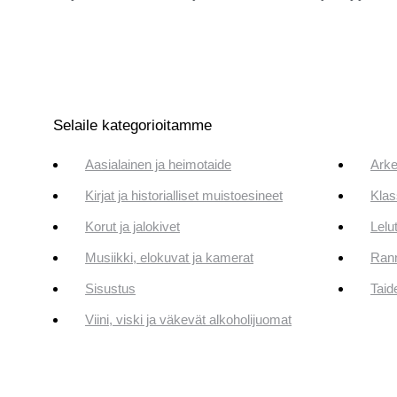
Selaile kategorioitamme
Aasialainen ja heimotaide
Arke
Kirjat ja historialliset muistoesineet
Klas
Korut ja jalokivet
Lelut
Musiikki, elokuvat ja kamerat
Rann
Sisustus
Taid
Viini, viski ja väkevät alkoholijuomat