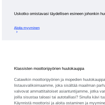
Uskotko omistavasi täydellisen esineen johonkin 
Aloita myyminen
Klassisten moottoripyörien huutokauppa
Catawikin moottoripyörien ja mopedien huutokauppa ta
listausvalikoimaamme, joka sisältää maailman parhai
valvovat ammattitaitoiset asiantuntijamme, jotka var
joilla sisustaa taloasi tai autotalliasi? Sinulla kävi
Käynnistä moottorisi ja aloita ostaminen ja myymi