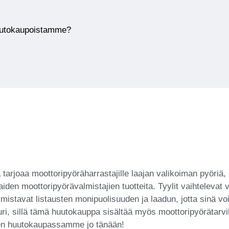
huutokaupoistamme?
rjoaa moottoripyöräharrastajille laajan valikoiman pyöriä, m
den moottoripyörävalmistajien tuotteita. Tyylit vaihtelevat
mistavat listausten monipuolisuuden ja laadun, jotta sinä voi
 tuuri, sillä tämä huutokauppa sisältää myös moottoripyörätarv
nen huutokaupassamme jo tänään!