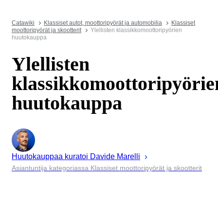
Catawiki
Klassiset autot, moottoripyörät ja automobilia
Klassiset
moottoripyörät ja skootterit
Ylellisten klassikkomoottoripyörien
huutokauppa
Ylellisten
klassikkomoottoripyörie
huutokauppa
Huutokauppaa kuratoi
Davide
Marelli
Asiantuntija kategoriassa Klassiset moottoripyörät ja skootterit