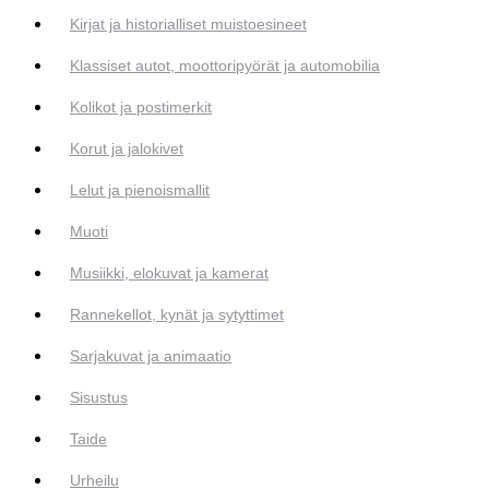
Kirjat ja historialliset muistoesineet
Klassiset autot, moottoripyörät ja automobilia
Kolikot ja postimerkit
Korut ja jalokivet
Lelut ja pienoismallit
Muoti
Musiikki, elokuvat ja kamerat
Rannekellot, kynät ja sytyttimet
Sarjakuvat ja animaatio
Sisustus
Taide
Urheilu