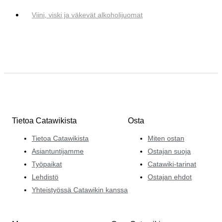
Viini, viski ja väkevät alkoholijuomat
Tietoa Catawikista
Osta
Tietoa Catawikista
Miten ostan
Asiantuntijamme
Ostajan suoja
Työpaikat
Catawiki-tarinat
Lehdistö
Ostajan ehdot
Yhteistyössä Catawikin kanssa