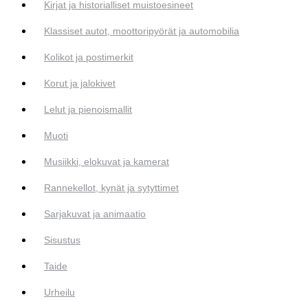
Kirjat ja historialliset muistoesineet
Klassiset autot, moottoripyörät ja automobilia
Kolikot ja postimerkit
Korut ja jalokivet
Lelut ja pienoismallit
Muoti
Musiikki, elokuvat ja kamerat
Rannekellot, kynät ja sytyttimet
Sarjakuvat ja animaatio
Sisustus
Taide
Urheilu