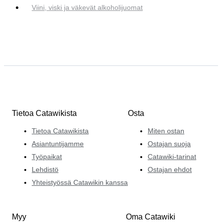
Viini, viski ja väkevät alkoholijuomat
Tietoa Catawikista
Osta
Tietoa Catawikista
Miten ostan
Asiantuntijamme
Ostajan suoja
Työpaikat
Catawiki-tarinat
Lehdistö
Ostajan ehdot
Yhteistyössä Catawikin kanssa
Myy
Oma Catawiki