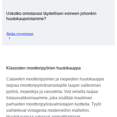
Uskotko omistavasi täydellisen esineen johonkin
huutokaupoistamme?
Aloita myyminen
Klassisten moottoripyörien huutokauppa
Catawikin moottoripyörien ja mopedien huutokauppa
tarjoaa moottoripyöräharrastajille laajan valikoiman
pyöriä, mopedeja ja varusteita. Voit selailla laajaa
listausvalikoimaamme, joka sisältää maailman
parhaiden moottoripyörävalmistajien tuotteita. Tyylit
vaihtelevat vintagesta moderneihin malleihin.
Huutokauppaa valvovat ammattitaitoiset