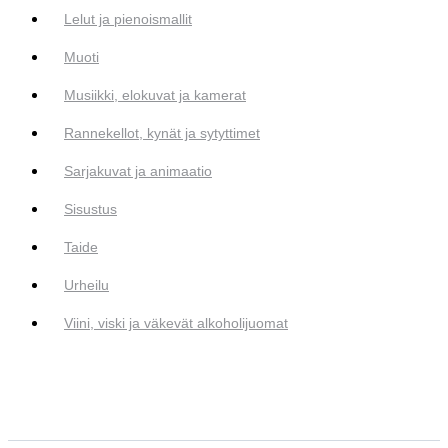
Lelut ja pienoismallit
Muoti
Musiikki, elokuvat ja kamerat
Rannekellot, kynät ja sytyttimet
Sarjakuvat ja animaatio
Sisustus
Taide
Urheilu
Viini, viski ja väkevät alkoholijuomat