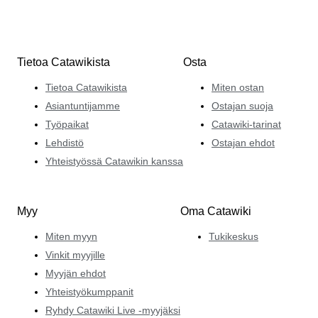
Tietoa Catawikista
Osta
Tietoa Catawikista
Miten ostan
Asiantuntijamme
Ostajan suoja
Työpaikat
Catawiki-tarinat
Lehdistö
Ostajan ehdot
Yhteistyössä Catawikin kanssa
Myy
Oma Catawiki
Miten myyn
Tukikeskus
Vinkit myyjille
Myyjän ehdot
Yhteistyökumppanit
Ryhdy Catawiki Live -myyjäksi