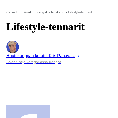
Catawiki
Muoti
Kengät ja lenkkarit
Lifestyle-tennarit
Lifestyle-tennarit
Huutokauppaa kuratoi
Kris
Panavara
Asiantuntija kategoriassa Kengät