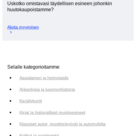
Uskotko omistavasi täydellisen esineen johonkin
huutokaupoistamme?
Aloita myyminen
Selaile kategorioitamme
Aasialainen ja heimotaide
Arkeologia ja luonnonhistoria
Keräilykortit
Kirjat ja historialliset muistoesineet
Klassiset autot, moottoripyörät ja automobilia
Kolikot ja postimerkit