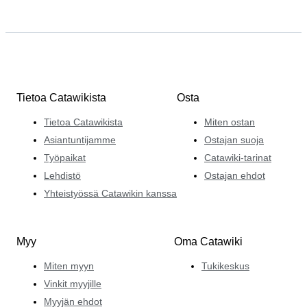
Tietoa Catawikista
Osta
Tietoa Catawikista
Miten ostan
Asiantuntijamme
Ostajan suoja
Työpaikat
Catawiki-tarinat
Lehdistö
Ostajan ehdot
Yhteistyössä Catawikin kanssa
Myy
Oma Catawiki
Miten myyn
Tukikeskus
Vinkit myyjille
Myyjän ehdot