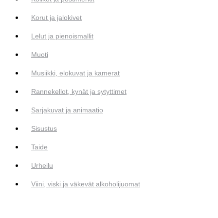
Korut ja jalokivet
Lelut ja pienoismallit
Muoti
Musiikki, elokuvat ja kamerat
Rannekellot, kynät ja sytyttimet
Sarjakuvat ja animaatio
Sisustus
Taide
Urheilu
Viini, viski ja väkevät alkoholijuomat