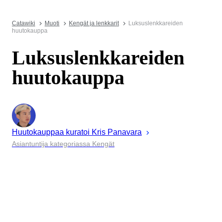
Catawiki
Muoti
Kengät ja lenkkarit
Luksuslenkkareiden
huutokauppa
Luksuslenkkareiden
huutokauppa
Huutokauppaa kuratoi
Kris
Panavara
Asiantuntija kategoriassa Kengät