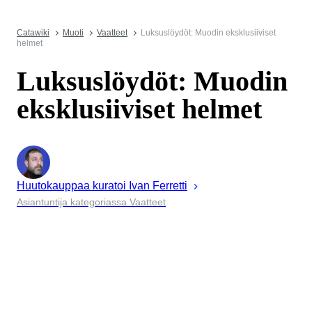
Catawiki
Muoti
Vaatteet
Luksuslöydöt: Muodin eksklusiiviset
helmet
Luksuslöydöt: Muodin
eksklusiiviset helmet
Huutokauppaa kuratoi
Ivan
Ferretti
Asiantuntija kategoriassa Vaatteet