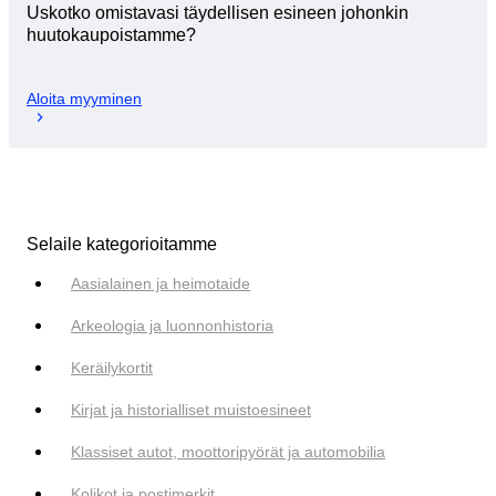
Uskotko omistavasi täydellisen esineen johonkin
huutokaupoistamme?
Aloita myyminen
Selaile kategorioitamme
Aasialainen ja heimotaide
Arkeologia ja luonnonhistoria
Keräilykortit
Kirjat ja historialliset muistoesineet
Klassiset autot, moottoripyörät ja automobilia
Kolikot ja postimerkit