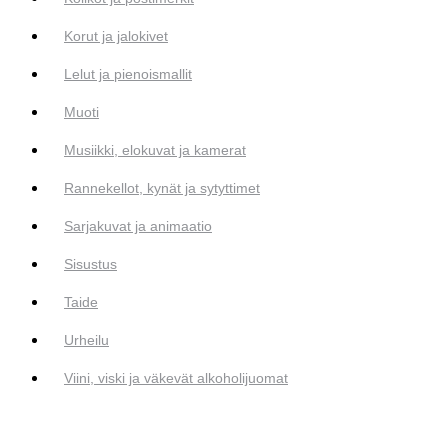
Korut ja jalokivet
Lelut ja pienoismallit
Muoti
Musiikki, elokuvat ja kamerat
Rannekellot, kynät ja sytyttimet
Sarjakuvat ja animaatio
Sisustus
Taide
Urheilu
Viini, viski ja väkevät alkoholijuomat