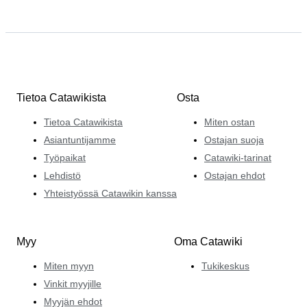
Tietoa Catawikista
Osta
Tietoa Catawikista
Miten ostan
Asiantuntijamme
Ostajan suoja
Työpaikat
Catawiki-tarinat
Lehdistö
Ostajan ehdot
Yhteistyössä Catawikin kanssa
Myy
Oma Catawiki
Miten myyn
Tukikeskus
Vinkit myyjille
Myyjän ehdot