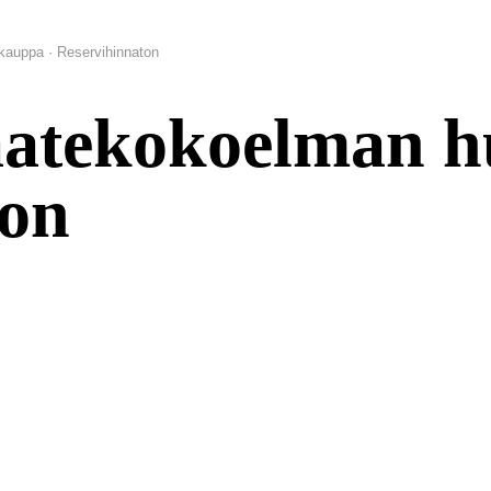
auppa · Reservihinnaton
aatekokoelman h
ton