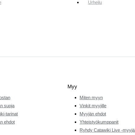
e
Urheilu
Myy
ostan
Miten myyn
n suoja
Vinkit myyjille
ki-tarinat
Myyjän ehdot
n ehdot
Yhteistyökumppanit
Ryhdy Catawiki Live -myyjä