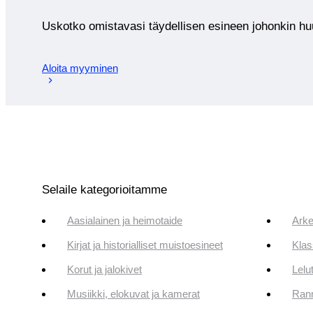
Uskotko omistavasi täydellisen esineen johonkin 
Aloita myyminen
Selaile kategorioitamme
Aasialainen ja heimotaide
Arke
Kirjat ja historialliset muistoesineet
Klas
Korut ja jalokivet
Lelut
Musiikki, elokuvat ja kamerat
Rann