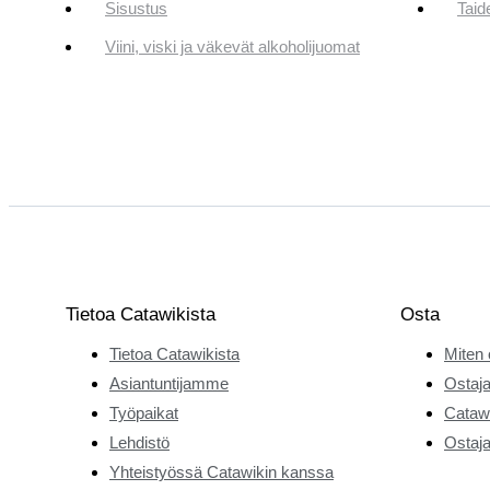
Sisustus
Taid
Viini, viski ja väkevät alkoholijuomat
Tietoa Catawikista
Osta
Tietoa Catawikista
Miten 
Asiantuntijamme
Ostaja
Työpaikat
Catawi
Lehdistö
Ostaja
Yhteistyössä Catawikin kanssa