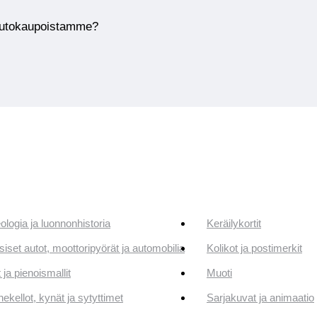
huutokaupoistamme?
ologia ja luonnonhistoria
Keräilykortit
siset autot, moottoripyörät ja automobilia
Kolikot ja postimerkit
 ja pienoismallit
Muoti
ekellot, kynät ja sytyttimet
Sarjakuvat ja animaatio