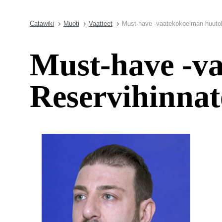
Catawiki
Muoti
Vaatteet
Must-have -vaatekokoelman huutok
Must-have -v
Reservihinna