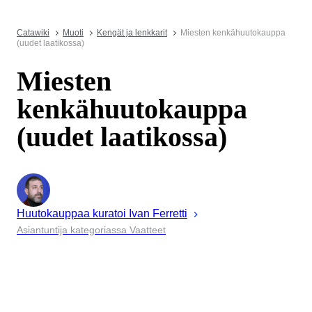
Catawiki
Muoti
Kengät ja lenkkarit
Miesten kenkähuutokauppa
(uudet laatikossa)
Miesten
kenkähuutokauppa
(uudet laatikossa)
Huutokauppaa kuratoi
Ivan
Ferretti
Asiantuntija kategoriassa Vaatteet