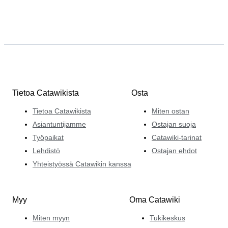
Tietoa Catawikista
Osta
Tietoa Catawikista
Miten ostan
Asiantuntijamme
Ostajan suoja
Työpaikat
Catawiki-tarinat
Lehdistö
Ostajan ehdot
Yhteistyössä Catawikin kanssa
Myy
Oma Catawiki
Miten myyn
Tukikeskus