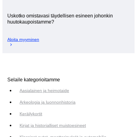
Uskotko omistavasi täydellisen esineen johonkin
huutokaupoistamme?
Aloita myyminen
Selaile kategorioitamme
Aasialainen ja heimotaide
Arkeologia ja luonnonhistoria
Keräilykortit
Kirjat ja historialliset muistoesineet
Klassiset autot, moottoripyörät ja automobilia