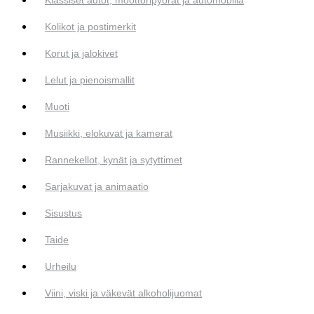
Kolikot ja postimerkit
Korut ja jalokivet
Lelut ja pienoismallit
Muoti
Musiikki, elokuvat ja kamerat
Rannekellot, kynät ja sytyttimet
Sarjakuvat ja animaatio
Sisustus
Taide
Urheilu
Viini, viski ja väkevät alkoholijuomat