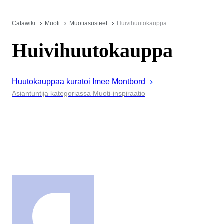
Catawiki
Muoti
Muotiasusteet
Huivihuutokauppa
Huivihuutokauppa
Huutokauppaa kuratoi
Imee
Montbord
Asiantuntija kategoriassa Muoti-inspiraatio