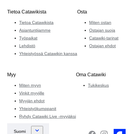
Tietoa Catawikista
Osta
Tietoa Catawikista
Miten ostan
Asiantuntijamme
Ostajan suoja
Työpaikat
Catawiki-tarinat
Lehdistö
Ostajan ehdot
Yhteistyössä Catawikin kanssa
Myy
Oma Catawiki
Miten myyn
Tukikeskus
Vinkit myyjille
Myyjän ehdot
Yhteistyökumppanit
Ryhdy Catawiki Live -myyjäksi