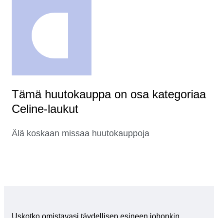
Tämä huutokauppa on osa kategoriaa
Celine-laukut
Älä koskaan missaa huutokauppoja
Uskotko omistavasi täydellisen esineen johonkin