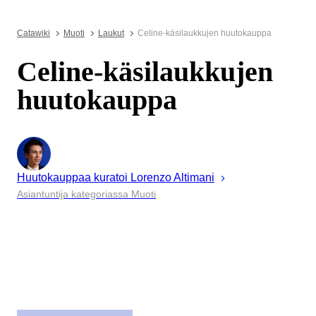
Catawiki
Muoti
Laukut
Celine-käsilaukkujen huutokauppa
Celine-käsilaukkujen
huutokauppa
Huutokauppaa kuratoi
Lorenzo
Altimani
Asiantuntija kategoriassa Muoti