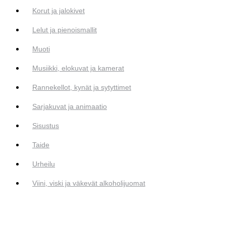
Korut ja jalokivet
Lelut ja pienoismallit
Muoti
Musiikki, elokuvat ja kamerat
Rannekellot, kynät ja sytyttimet
Sarjakuvat ja animaatio
Sisustus
Taide
Urheilu
Viini, viski ja väkevät alkoholijuomat