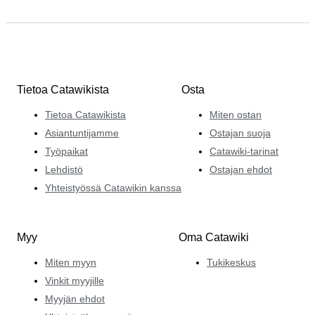
Tietoa Catawikista
Osta
Tietoa Catawikista
Miten ostan
Asiantuntijamme
Ostajan suoja
Työpaikat
Catawiki-tarinat
Lehdistö
Ostajan ehdot
Yhteistyössä Catawikin kanssa
Myy
Oma Catawiki
Miten myyn
Tukikeskus
Vinkit myyjille
Myyjän ehdot