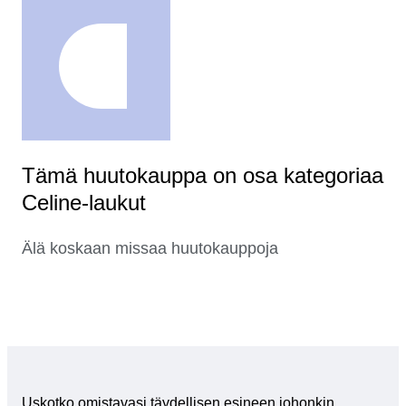
Tämä huutokauppa on osa kategoriaa
Celine-laukut
Älä koskaan missaa huutokauppoja
Uskotko omistavasi täydellisen esineen johonkin