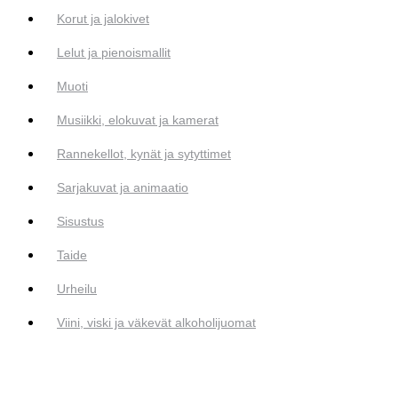
Korut ja jalokivet
Lelut ja pienoismallit
Muoti
Musiikki, elokuvat ja kamerat
Rannekellot, kynät ja sytyttimet
Sarjakuvat ja animaatio
Sisustus
Taide
Urheilu
Viini, viski ja väkevät alkoholijuomat