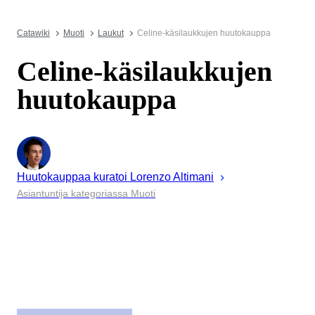
Catawiki
Muoti
Laukut
Celine-käsilaukkujen huutokauppa
Celine-käsilaukkujen
huutokauppa
Huutokauppaa kuratoi
Lorenzo
Altimani
Asiantuntija kategoriassa Muoti