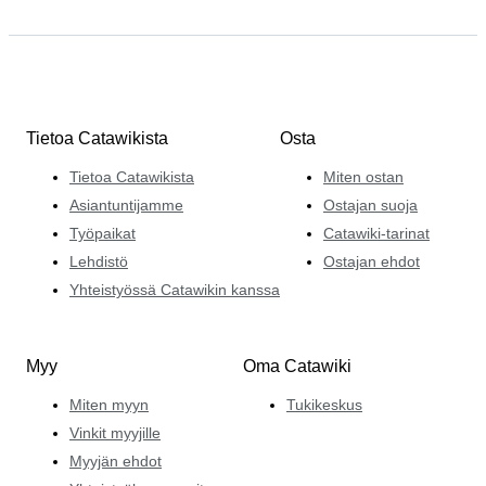
Tietoa Catawikista
Osta
Tietoa Catawikista
Miten ostan
Asiantuntijamme
Ostajan suoja
Työpaikat
Catawiki-tarinat
Lehdistö
Ostajan ehdot
Yhteistyössä Catawikin kanssa
Myy
Oma Catawiki
Miten myyn
Tukikeskus
Vinkit myyjille
Myyjän ehdot