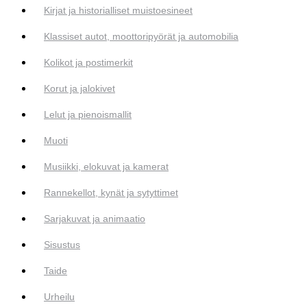
Kirjat ja historialliset muistoesineet
Klassiset autot, moottoripyörät ja automobilia
Kolikot ja postimerkit
Korut ja jalokivet
Lelut ja pienoismallit
Muoti
Musiikki, elokuvat ja kamerat
Rannekellot, kynät ja sytyttimet
Sarjakuvat ja animaatio
Sisustus
Taide
Urheilu