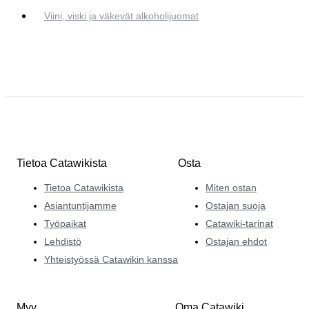
Viini, viski ja väkevät alkoholijuomat
Tietoa Catawikista
Osta
Tietoa Catawikista
Miten ostan
Asiantuntijamme
Ostajan suoja
Työpaikat
Catawiki-tarinat
Lehdistö
Ostajan ehdot
Yhteistyössä Catawikin kanssa
Myy
Oma Catawiki