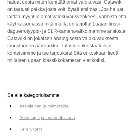
haluat oppia miten kehittää omat valokuvasi, Catawiki
on taatusti paikka josta voit löytää etsimäsi. Jos haluat
laittaa myyntiin omat valokuvausvehkeesi, varmista että
käyt katsomassa mitä muilla on tarjolla! Laajan linssi-,
daguerrotyyppi- ja SLR-kameravalikoimamme ansiosta
Catawiki on jokaisen analogisesta valokuvauksesta
innostuneen aarrearkku. Tutustu erikoislaatuisiin
kohteisiimme ja tee tarjouksia! Sitä ei koskaan tiedä,
millaisen upean klassikkokameran viet kotiisi.
Selaile kategorioitamme
Aasialainen ja heimotaide
Arkeologia ja luonnonhistoria
Keräilykortit