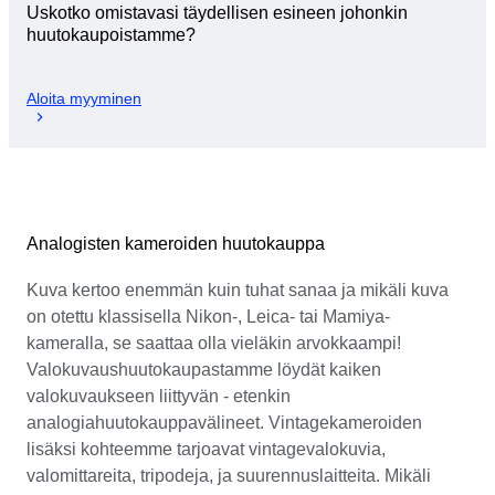
Uskotko omistavasi täydellisen esineen johonkin
huutokaupoistamme?
Aloita myyminen
Analogisten kameroiden huutokauppa
Kuva kertoo enemmän kuin tuhat sanaa ja mikäli kuva
on otettu klassisella Nikon-, Leica- tai Mamiya-
kameralla, se saattaa olla vieläkin arvokkaampi!
Valokuvaushuutokaupastamme löydät kaiken
valokuvaukseen liittyvän - etenkin
analogiahuutokauppavälineet. Vintagekameroiden
lisäksi kohteemme tarjoavat vintagevalokuvia,
valomittareita, tripodeja, ja suurennuslaitteita. Mikäli