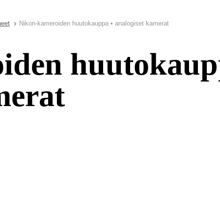
neet
Nikon-kameroiden huutokauppa • analogiset kamerat
iden huutokaup
merat