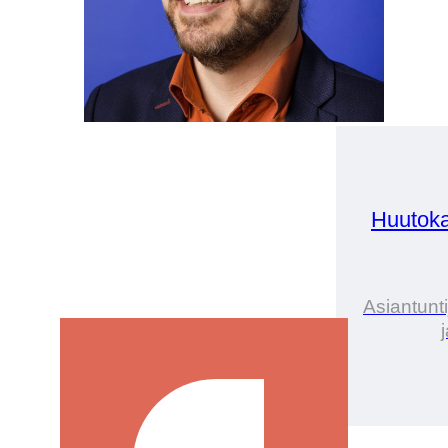
Huutoka
Asiantunt