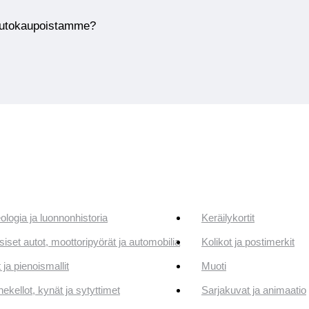
huutokaupoistamme?
ologia ja luonnonhistoria
Keräilykortit
siset autot, moottoripyörät ja automobilia
Kolikot ja postimerkit
 ja pienoismallit
Muoti
ekellot, kynät ja sytyttimet
Sarjakuvat ja animaatio