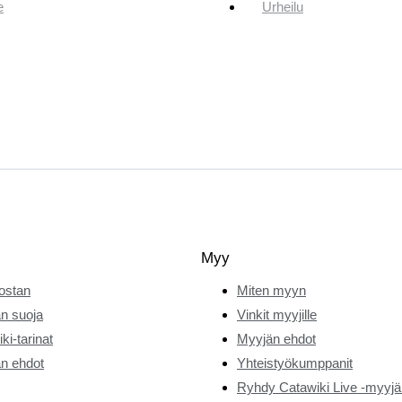
e
Urheilu
Myy
ostan
Miten myyn
n suoja
Vinkit myyjille
ki-tarinat
Myyjän ehdot
n ehdot
Yhteistyökumppanit
Ryhdy Catawiki Live -myyjä