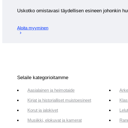
Uskotko omistavasi täydellisen esineen johonkin 
Aloita myyminen
Selaile kategorioitamme
Aasialainen ja heimotaide
Arke
Kirjat ja historialliset muistoesineet
Klas
Korut ja jalokivet
Lelut
Musiikki, elokuvat ja kamerat
Rann