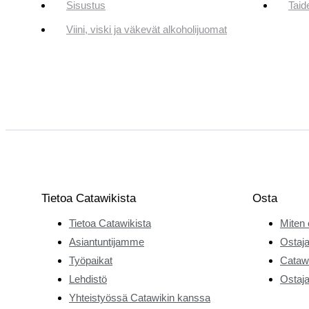
Sisustus
Taid
Viini, viski ja väkevät alkoholijuomat
Tietoa Catawikista
Osta
Tietoa Catawikista
Miten 
Asiantuntijamme
Ostaja
Työpaikat
Catawi
Lehdistö
Ostaja
Yhteistyössä Catawikin kanssa