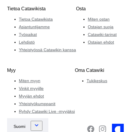
Tietoa Catawikista
Osta
Tietoa Catawikista
Miten ostan
Asiantuntijamme
Ostajan suoja
Työpaikat
Catawiki-tarinat
Lehdistö
Ostajan ehdot
Yhteistyössä Catawikin kanssa
Myy
Oma Catawiki
Miten myyn
Tukikeskus
Vinkit myyjille
Myyjän ehdot
Yhteistyökumppanit
Ryhdy Catawiki Live -myyjäksi