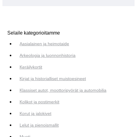
Selaile kategorioitamme
Aasialainen ja heimotaide
Arkeologia ja luonnonhistoria
Keräilykortit
Kirjat ja historialliset muistoesineet
Klassiset autot, moottoripyörät ja automobilia
Kolikot ja postimerkit
Korut ja jalokivet
Lelut ja pienoismallit
Muoti