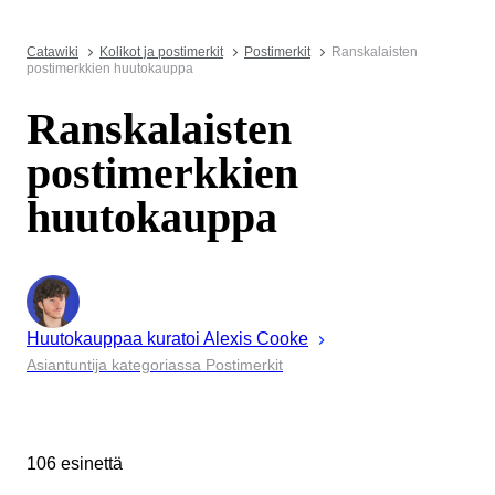
Catawiki
Kolikot ja postimerkit
Postimerkit
Ranskalaisten
postimerkkien huutokauppa
Ranskalaisten
postimerkkien
huutokauppa
Huutokauppaa kuratoi
Alexis
Cooke
Asiantuntija kategoriassa Postimerkit
106 esinettä