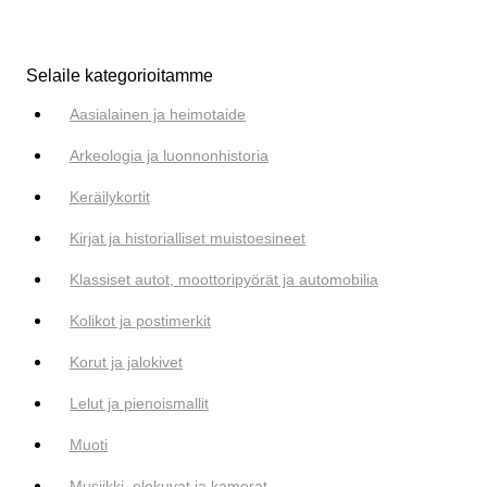
Selaile kategorioitamme
Aasialainen ja heimotaide
Arkeologia ja luonnonhistoria
Keräilykortit
Kirjat ja historialliset muistoesineet
Klassiset autot, moottoripyörät ja automobilia
Kolikot ja postimerkit
Korut ja jalokivet
Lelut ja pienoismallit
Muoti
Musiikki, elokuvat ja kamerat