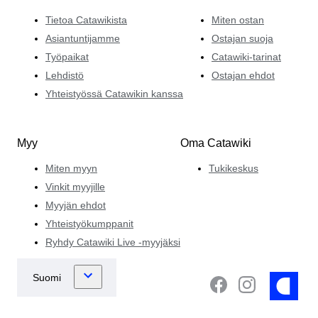
Tietoa Catawikista
Miten ostan
Asiantuntijamme
Ostajan suoja
Työpaikat
Catawiki-tarinat
Lehdistö
Ostajan ehdot
Yhteistyössä Catawikin kanssa
Myy
Oma Catawiki
Miten myyn
Tukikeskus
Vinkit myyjille
Myyjän ehdot
Yhteistyökumppanit
Ryhdy Catawiki Live -myyjäksi