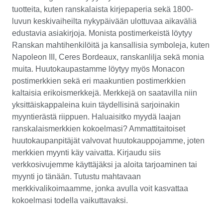
tuotteita, kuten ranskalaista kirjepaperia sekä 1800-
luvun keskivaiheilta nykypäivään ulottuvaa aikaväliä
edustavia asiakirjoja. Monista postimerkeistä löytyy
Ranskan mahtihenkilöitä ja kansallisia symboleja, kuten
Napoleon III, Ceres Bordeaux, ranskanlilja sekä monia
muita. Huutokaupastamme löytyy myös Monacon
postimerkkien sekä eri maakuntien postimerkkien
kaltaisia erikoismerkkejä. Merkkejä on saatavilla niin
yksittäiskappaleina kuin täydellisinä sarjoinakin
myyntierästä riippuen. Haluaisitko myydä laajan
ranskalaismerkkien kokoelmasi? Ammattitaitoiset
huutokaupanpitäjät valvovat huutokauppojamme, joten
merkkien myynti käy vaivatta. Kirjaudu siis
verkkosivujemme käyttäjäksi ja aloita tarjoaminen tai
myynti jo tänään. Tutustu mahtavaan
merkkivalikoimaamme, jonka avulla voit kasvattaa
kokoelmasi todella vaikuttavaksi.