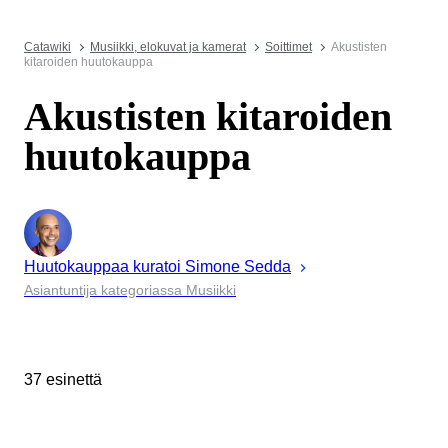
Catawiki
Musiikki, elokuvat ja kamerat
Soittimet
Akustisten
kitaroiden huutokauppa
Akustisten kitaroiden
huutokauppa
Huutokauppaa kuratoi
Simone
Sedda
Asiantuntija kategoriassa Musiikki
37 esinettä