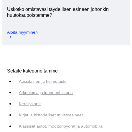
Uskotko omistavasi täydellisen esineen johonkin
huutokaupoistamme?
Aloita myyminen
Selaile kategorioitamme
Aasialainen ja heimotaide
Arkeologia ja luonnonhistoria
Keräilykortit
Kirjat ja historialliset muistoesineet
Klassiset autot, moottoripyörät ja automobilia