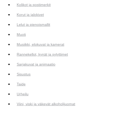
Kolikot ja postimerkit
Korut ja jalokivet
Lelut ja pienoismallit
Muoti
Musiikki, elokuvat ja kamerat
Rannekellot, kynät ja sytyttimet
Sarjakuvat ja animaatio
Sisustus
Taide
Urheilu
Viini, viski ja väkevät alkoholijuomat