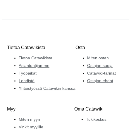
Tietoa Catawikista
Osta
Tietoa Catawikista
Miten ostan
Asiantuntijamme
Ostajan suoja
Työpaikat
Catawiki-tarinat
Lehdistö
Ostajan ehdot
Yhteistyössä Catawikin kanssa
Myy
Oma Catawiki
Miten myyn
Tukikeskus
Vinkit myyjille