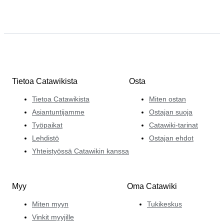
Tietoa Catawikista
Osta
Tietoa Catawikista
Miten ostan
Asiantuntijamme
Ostajan suoja
Työpaikat
Catawiki-tarinat
Lehdistö
Ostajan ehdot
Yhteistyössä Catawikin kanssa
Myy
Oma Catawiki
Miten myyn
Tukikeskus
Vinkit myyjille