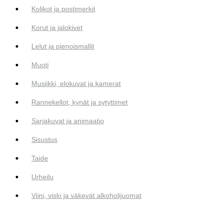
Kolikot ja postimerkit
Korut ja jalokivet
Lelut ja pienoismallit
Muoti
Musiikki, elokuvat ja kamerat
Rannekellot, kynät ja sytyttimet
Sarjakuvat ja animaatio
Sisustus
Taide
Urheilu
Viini, viski ja väkevät alkoholijuomat