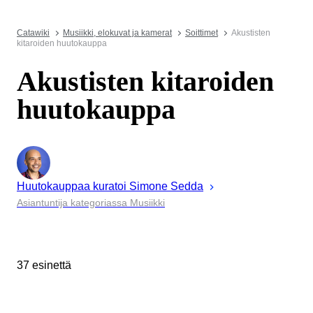
Catawiki
Musiikki, elokuvat ja kamerat
Soittimet
Akustisten
kitaroiden huutokauppa
Akustisten kitaroiden
huutokauppa
Huutokauppaa kuratoi
Simone
Sedda
Asiantuntija kategoriassa Musiikki
37 esinettä