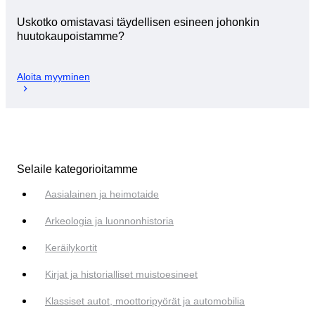
Uskotko omistavasi täydellisen esineen johonkin
huutokaupoistamme?
Aloita myyminen
Selaile kategorioitamme
Aasialainen ja heimotaide
Arkeologia ja luonnonhistoria
Keräilykortit
Kirjat ja historialliset muistoesineet
Klassiset autot, moottoripyörät ja automobilia