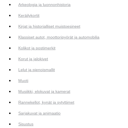
Arkeologia ja luonnonhistoria
Keräilykortit
Kirjat ja historialliset muistoesineet
Klassiset autot, moottoripyörät ja automobilia
Kolikot ja postimerkit
Korut ja jalokivet
Lelut ja pienoismallit
Muoti
Musiikki, elokuvat ja kamerat
Rannekellot, kynät ja sytyttimet
Sarjakuvat ja animaatio
Sisustus