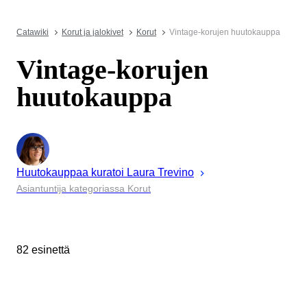
Catawiki
Korut ja jalokivet
Korut
Vintage-korujen huutokauppa
Vintage-korujen
huutokauppa
Huutokauppaa kuratoi
Laura
Trevino
Asiantuntija kategoriassa Korut
82 esinettä