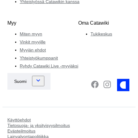
Yhteistyössä Catawikin kanssa
Myy
Oma Catawiki
Miten myyn
Tukikeskus
Vinkit myyjille
Myyjän ehdot
Yhteistyökumppanit
Ryhdy Catawiki Live -myyjäksi
Käyttöehdot
Tietosuoja- ja yksityisyysilmoitus
Evästeilmoitus
Lainvalvontapolitiikka