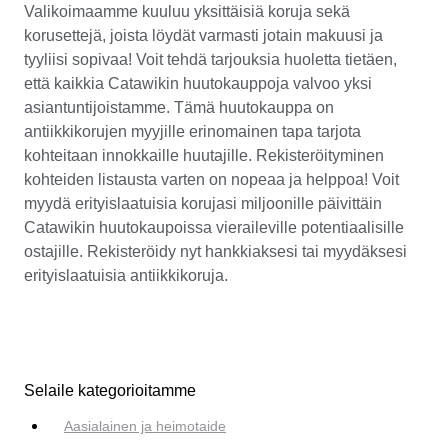
Valikoimaamme kuuluu yksittäisiä koruja sekä
korusettejä, joista löydät varmasti jotain makuusi ja
tyyliisi sopivaa! Voit tehdä tarjouksia huoletta tietäen,
että kaikkia Catawikin huutokauppoja valvoo yksi
asiantuntijoistamme. Tämä huutokauppa on
antiikkikorujen myyjille erinomainen tapa tarjota
kohteitaan innokkaille huutajille. Rekisteröityminen
kohteiden listausta varten on nopeaa ja helppoa! Voit
myydä erityislaatuisia korujasi miljoonille päivittäin
Catawikin huutokaupoissa vieraileville potentiaalisille
ostajille. Rekisteröidy nyt hankkiaksesi tai myydäksesi
erityislaatuisia antiikkikoruja.
Selaile kategorioitamme
Aasialainen ja heimotaide