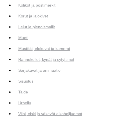
Kolikot ja postimerkit
Korut ja jalokivet
Lelut ja pienoismallit
Muoti
Musiikki, elokuvat ja kamerat
Rannekellot, kynät ja sytyttimet
Sarjakuvat ja animaatio
Sisustus
Taide
Urheilu
Viini, viski ja väkevät alkoholijuomat