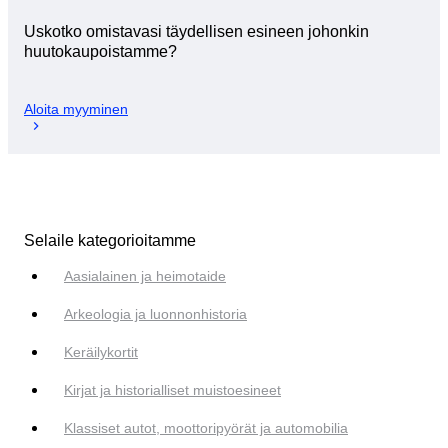
Uskotko omistavasi täydellisen esineen johonkin
huutokaupoistamme?
Aloita myyminen
Selaile kategorioitamme
Aasialainen ja heimotaide
Arkeologia ja luonnonhistoria
Keräilykortit
Kirjat ja historialliset muistoesineet
Klassiset autot, moottoripyörät ja automobilia