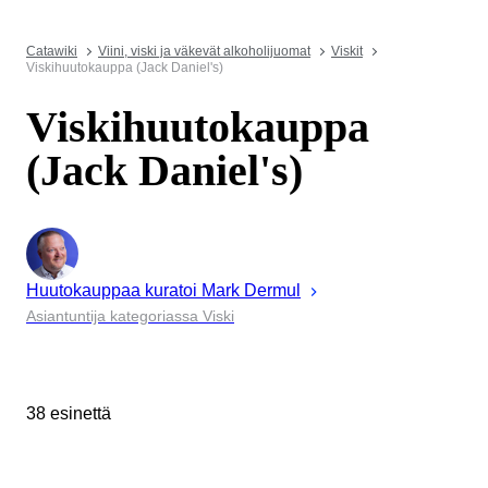
Catawiki
Viini, viski ja väkevät alkoholijuomat
Viskit
Viskihuutokauppa (Jack Daniel's)
Viskihuutokauppa
(Jack Daniel's)
Huutokauppaa kuratoi
Mark
Dermul
Asiantuntija kategoriassa Viski
38 esinettä