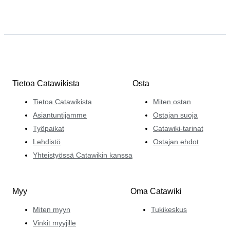
Tietoa Catawikista
Osta
Tietoa Catawikista
Miten ostan
Asiantuntijamme
Ostajan suoja
Työpaikat
Catawiki-tarinat
Lehdistö
Ostajan ehdot
Yhteistyössä Catawikin kanssa
Myy
Oma Catawiki
Miten myyn
Tukikeskus
Vinkit myyjille