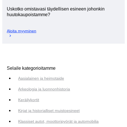
Uskotko omistavasi täydellisen esineen johonkin
huutokaupoistamme?
Aloita myyminen
Selaile kategorioitamme
Aasialainen ja heimotaide
Arkeologia ja luonnonhistoria
Keräilykortit
Kirjat ja historialliset muistoesineet
Klassiset autot, moottoripyörät ja automobilia