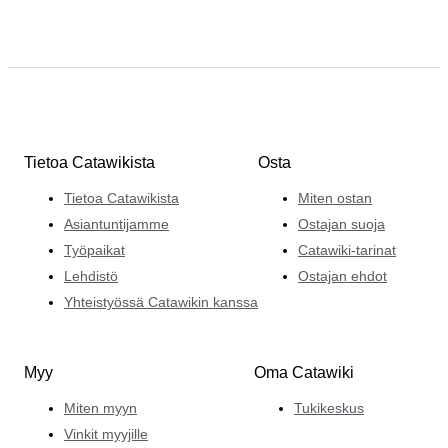
Tietoa Catawikista
Osta
Tietoa Catawikista
Miten ostan
Asiantuntijamme
Ostajan suoja
Työpaikat
Catawiki-tarinat
Lehdistö
Ostajan ehdot
Yhteistyössä Catawikin kanssa
Myy
Oma Catawiki
Miten myyn
Tukikeskus
Vinkit myyjille