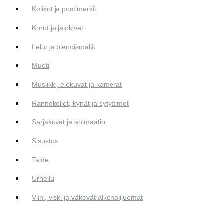
Kolikot ja postimerkit
Korut ja jalokivet
Lelut ja pienoismallit
Muoti
Musiikki, elokuvat ja kamerat
Rannekellot, kynät ja sytyttimet
Sarjakuvat ja animaatio
Sisustus
Taide
Urheilu
Viini, viski ja väkevät alkoholijuomat