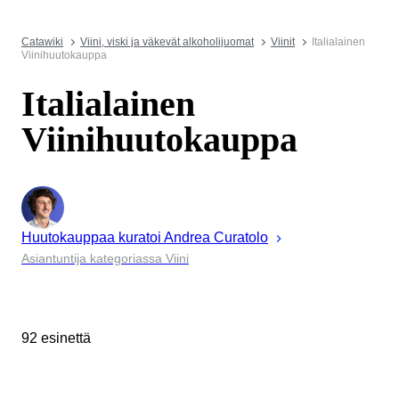
Catawiki
Viini, viski ja väkevät alkoholijuomat
Viinit
Italialainen
Viinihuutokauppa
Italialainen
Viinihuutokauppa
Huutokauppaa kuratoi
Andrea
Curatolo
Asiantuntija kategoriassa Viini
92 esinettä