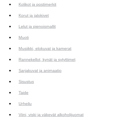
Kolikot ja postimerkit
Korut ja jalokivet
Lelut ja pienoismallit
Muoti
Musiikki, elokuvat ja kamerat
Rannekellot, kynät ja sytyttimet
Sarjakuvat ja animaatio
Sisustus
Taide
Urheilu
Viini, viski ja väkevät alkoholijuomat