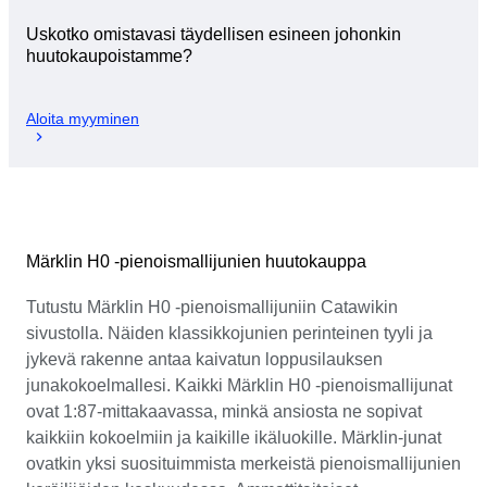
Uskotko omistavasi täydellisen esineen johonkin
huutokaupoistamme?
Aloita myyminen
Märklin H0 -pienoismallijunien huutokauppa
Tutustu Märklin H0 -pienoismallijuniin Catawikin
sivustolla. Näiden klassikkojunien perinteinen tyyli ja
jykevä rakenne antaa kaivatun loppusilauksen
junakokoelmallesi. Kaikki Märklin H0 -pienoismallijunat
ovat 1:87-mittakaavassa, minkä ansiosta ne sopivat
kaikkiin kokoelmiin ja kaikille ikäluokille. Märklin-junat
ovatkin yksi suosituimmista merkeistä pienoismallijunien