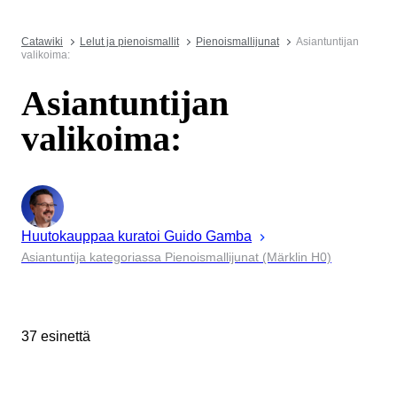
Catawiki
Lelut ja pienoismallit
Pienoismallijunat
Asiantuntijan
valikoima:
Asiantuntijan
valikoima:
Huutokauppaa kuratoi
Guido
Gamba
Asiantuntija kategoriassa Pienoismallijunat (Märklin H0)
37 esinettä