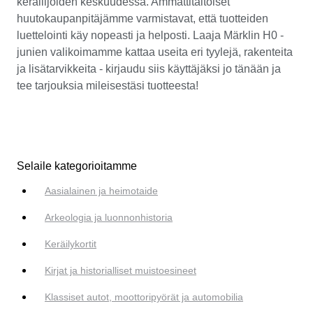
keräilijöiden keskuudessa. Ammattitaitoiset
huutokaupanpitäjämme varmistavat, että tuotteiden
luettelointi käy nopeasti ja helposti. Laaja Märklin H0 -
junien valikoimamme kattaa useita eri tyylejä, rakenteita
ja lisätarvikkeita - kirjaudu siis käyttäjäksi jo tänään ja
tee tarjouksia mileisestäsi tuotteesta!
Selaile kategorioitamme
Aasialainen ja heimotaide
Arkeologia ja luonnonhistoria
Keräilykortit
Kirjat ja historialliset muistoesineet
Klassiset autot, moottoripyörät ja automobilia