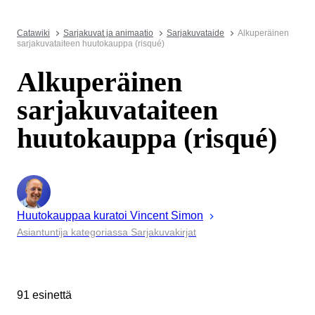
Catawiki
Sarjakuvat ja animaatio
Sarjakuvataide
Alkuperäinen
sarjakuvataiteen huutokauppa (risqué)
Alkuperäinen
sarjakuvataiteen
huutokauppa (risqué)
Huutokauppaa kuratoi
Vincent
Simon
Asiantuntija kategoriassa Sarjakuvakirjat
91 esinettä