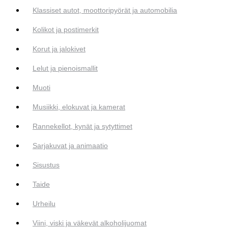
Klassiset autot, moottoripyörät ja automobilia
Kolikot ja postimerkit
Korut ja jalokivet
Lelut ja pienoismallit
Muoti
Musiikki, elokuvat ja kamerat
Rannekellot, kynät ja sytyttimet
Sarjakuvat ja animaatio
Sisustus
Taide
Urheilu
Viini, viski ja väkevät alkoholijuomat