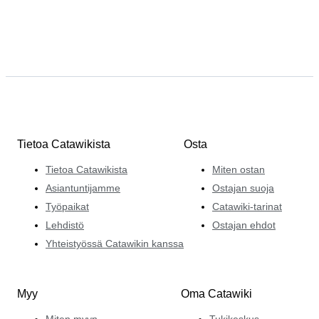
Tietoa Catawikista
Osta
Tietoa Catawikista
Miten ostan
Asiantuntijamme
Ostajan suoja
Työpaikat
Catawiki-tarinat
Lehdistö
Ostajan ehdot
Yhteistyössä Catawikin kanssa
Myy
Oma Catawiki
Miten myyn
Tukikeskus