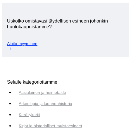
Uskotko omistavasi täydellisen esineen johonkin
huutokaupoistamme?
Aloita myyminen
Selaile kategorioitamme
Aasialainen ja heimotaide
Arkeologia ja luonnonhistoria
Keräilykortit
Kirjat ja historialliset muistoesineet