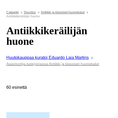
Catawiki
Sisustus
Antiikki ja klassiset huonekalut
Antiikkikeräilijän huone
Antiikkikeräilijän
huone
Huutokauppaa kuratoi
Eduardo Laia
Martins
Asiantuntija kategoriassa Antiikki ja klassiset huonekalut
60 esinettä