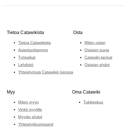
Tietoa Catawikista
Osta
Tietoa Catawikista
Miten ostan
Asiantuntijamme
Ostajan suoja
Työpaikat
Catawiki-tarinat
Lehdistö
Ostajan ehdot
Yhteistyössä Catawikin kanssa
Myy
Oma Catawiki
Miten myyn
Tukikeskus
Vinkit myyjille
Myyjän ehdot
Yhteistyökumppanit