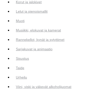
Korut ja jalokivet
Lelut ja pienoismallit
Muoti
Musiikki, elokuvat ja kamerat
Rannekellot, kynät ja sytyttimet
Sarjakuvat ja animaatio
Sisustus
Taide
Urheilu
Viini, viski ja väkevät alkoholijuomat