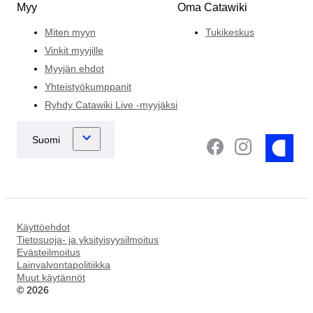
Myy
Oma Catawiki
Miten myyn
Tukikeskus
Vinkit myyjille
Myyjän ehdot
Yhteistyökumppanit
Ryhdy Catawiki Live -myyjäksi
Käyttöehdot
Tietosuoja- ja yksityisyysilmoitus
Evästeilmoitus
Lainvalvontapolitiikka
Muut käytännöt
©
2026