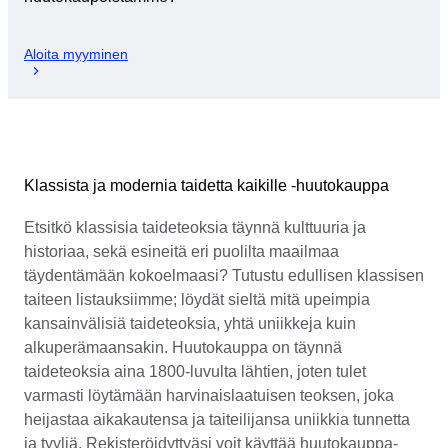
Aloita myyminen
Klassista ja modernia taidetta kaikille -huutokauppa
Etsitkö klassisia taideteoksia täynnä kulttuuria ja
historiaa, sekä esineitä eri puolilta maailmaa
täydentämään kokoelmaasi? Tutustu edullisen klassisen
taiteen listauksiimme; löydät sieltä mitä upeimpia
kansainvälisiä taideteoksia, yhtä uniikkeja kuin
alkuperämaansakin. Huutokauppa on täynnä
taideteoksia aina 1800-luvulta lähtien, joten tulet
varmasti löytämään harvinaislaatuisen teoksen, joka
heijastaa aikakautensa ja taiteilijansa uniikkia tunnetta
ja tyyliä. Rekisteröidyttyäsi voit käyttää huutokauppa-