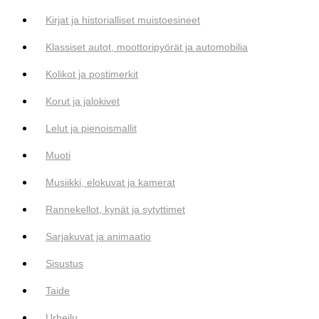
Kirjat ja historialliset muistoesineet
Klassiset autot, moottoripyörät ja automobilia
Kolikot ja postimerkit
Korut ja jalokivet
Lelut ja pienoismallit
Muoti
Musiikki, elokuvat ja kamerat
Rannekellot, kynät ja sytyttimet
Sarjakuvat ja animaatio
Sisustus
Taide
Urheilu