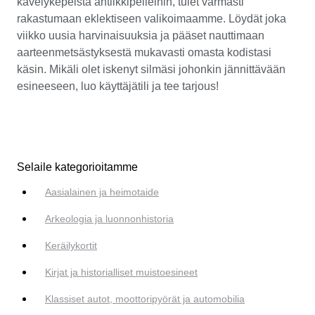
kävelykepeistä antiikkipeileihin, tulet varmasti
rakastumaan eklektiseen valikoimaamme. Löydät joka
viikko uusia harvinaisuuksia ja pääset nauttimaan
aarteenmetsästyksestä mukavasti omasta kodistasi
käsin. Mikäli olet iskenyt silmäsi johonkin jännittävään
esineeseen, luo käyttäjätili ja tee tarjous!
Selaile kategorioitamme
Aasialainen ja heimotaide
Arkeologia ja luonnonhistoria
Keräilykortit
Kirjat ja historialliset muistoesineet
Klassiset autot, moottoripyörät ja automobilia