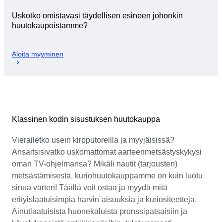
Uskotko omistavasi täydellisen esineen johonkin
huutokaupoistamme?
Aloita myyminen
Klassinen kodin sisustuksen huutokauppa
Vierailetko usein kirpputoreilla ja myyjäisissä?
Ansaitsisivatko uskomattomat aarteenmetsästyskykysi
oman TV-ohjelmansa? Mikäli nautit (tarjousten)
metsästämisestä, kuriohuutokauppamme on kuin luotu
sinua varten! Täällä voit ostaa ja myydä mitä
erityislaatuisimpia harvin¨aisuuksia ja kuriositeetteja,
Ainutlaatuisista huonekaluista pronssipatsaisiin ja