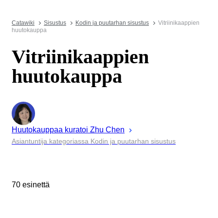
Catawiki
Sisustus
Kodin ja puutarhan sisustus
Vitriinikaappien
huutokauppa
Vitriinikaappien
huutokauppa
Huutokauppaa kuratoi
Zhu
Chen
Asiantuntija kategoriassa Kodin ja puutarhan sisustus
70 esinettä