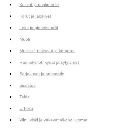
Kolikot ja postimerkit
Korut ja jalokivet
Lelut ja pienoismallit
Muoti
Musiikki, elokuvat ja kamerat
Rannekellot, kynät ja sytyttimet
Sarjakuvat ja animaatio
Sisustus
Taide
Urheilu
Viini, viski ja väkevät alkoholijuomat