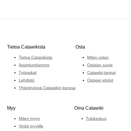
Tietoa Catawikista
Osta
Tietoa Catawikista
Miten ostan
Asiantuntijamme
Ostajan suoja
Työpaikat
Catawiki-tarinat
Lehdistö
Ostajan ehdot
Yhteistyössä Catawikin kanssa
Myy
Oma Catawiki
Miten myyn
Tukikeskus
Vinkit myyjille