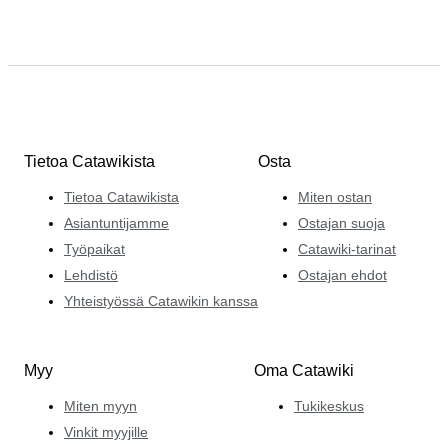
Tietoa Catawikista
Osta
Tietoa Catawikista
Miten ostan
Asiantuntijamme
Ostajan suoja
Työpaikat
Catawiki-tarinat
Lehdistö
Ostajan ehdot
Yhteistyössä Catawikin kanssa
Myy
Oma Catawiki
Miten myyn
Tukikeskus
Vinkit myyjille