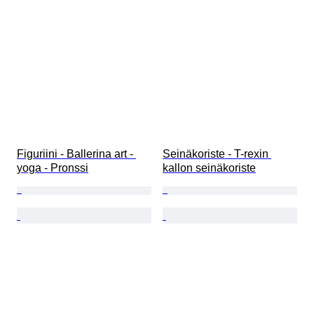
Soittokello
Aikakausi
Näytekappale
Figuriini - Ballerina art - 
Seinäkoriste - T-rexin 
yoga - Pronssi
kallon seinäkoriste