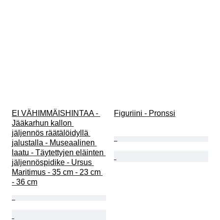
EI VÄHIMMÄISHINTAA - 
Figuriini - Pronssi
Jääkarhun kallon 
jäljennös räätälöidyllä 
jalustalla - Museaalinen 
laatu - Täytettyjen eläinten 
jäljennöspidike - Ursus 
Maritimus - 35 cm - 23 cm 
- 36 cm