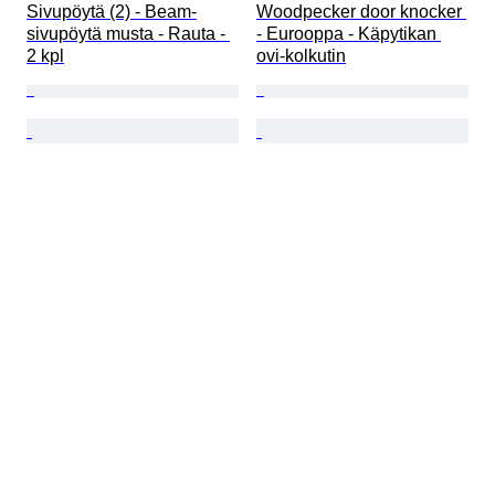
Sivupöytä (2) - Beam-
Woodpecker door knocker 
sivupöytä musta - Rauta - 
- Eurooppa - Käpytikan 
2 kpl
ovi-kolkutin