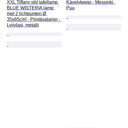
XXL Tiffany stijl tafellamp 
Kävelykeppi - Messinki, 
BLUE WISTERIA lamp 
Puu
met 2 lichtpunten Ø 
35x65cm! - Pöytävalaisin - 
Lyijylasi, metalli