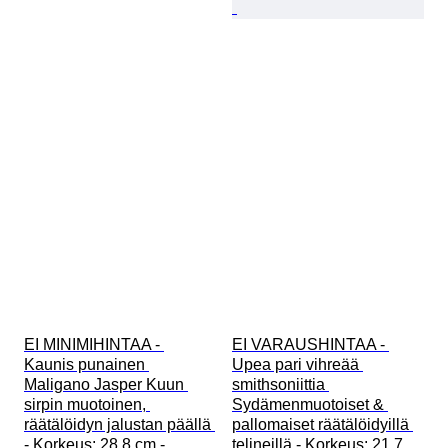
EI MINIMIHINTAA - 
EI VARAUSHINTAA - 
Kaunis punainen 
Upea pari vihreää 
Maligano Jasper Kuun 
smithsoniittia 
sirpin muotoinen, 
Sydämenmuotoiset & 
räätälöidyn jalustan päällä 
pallomaiset räätälöidyillä 
- Korkeus: 28.8 cm - 
telineillä - Korkeus: 21.7 