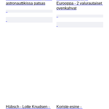
astronauttikissa patsas
Eurooppa - 2 valurautaiset 
ovenkahvat
Hübsch - Lotte Knudsen - 
Koriste-esine - 