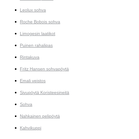
Leolux sohva
Roche Bobois sohva
Limogesin laatikot
Puinen rahalipas
Rintakuva
Fritz Hansen sohvapöytä
Emali veistos
Sivupöytä Koristeesineitä
Sohva
Nahkainen pelipöytä
Kahvikuppi