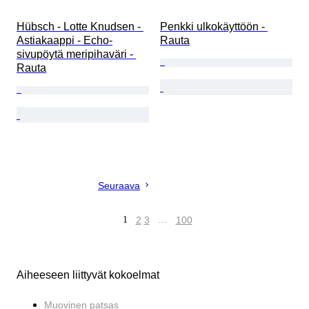
Hübsch - Lotte Knudsen - 
Penkki ulkokäyttöön - 
Astiakaappi - Echo-
Rauta
sivupöytä meripihaväri - 
Rauta
Seuraava
1
2
3
…
100
Aiheeseen liittyvät kokoelmat
Muovinen patsas