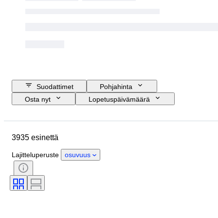
Suodattimet
Pohjahinta
Osta nyt
Lopetuspäivämäärä
Budjetti
Sijainti
Koko
Mitat
Merkki
Esine
3935 esinettä
Alkuperämaa
Materiaali
Sukupuoli
Kunto
Ajanjakso
Lajitteluperuste
osuvuus
Sertifiointi
Tyylisuuntaus
Tekniikka
Allekirjoitus
Väri
Rannekellon liike
Kasvutyyli
Myyjä
Alkuperäinen / kopio
Tehoreservi
Hoito