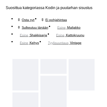
Suosittua kategoriassa Kodin ja puutarhan sisustus
Osta nyt
Ei pohjahintaa
Sulkeutuu tänään
Esine
Maljakko
Esine
Shakkisarja
Esine
Kattokruunu
Esine
Kehys
Tyylisuuntaus
Vintage