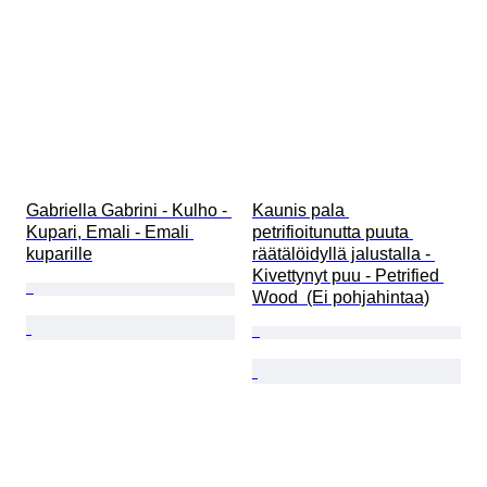
Gabriella Gabrini - Kulho - 
Kaunis pala 
Kupari, Emali - Emali 
petrifioitunutta puuta 
kuparille
räätälöidyllä jalustalla - 
Kivettynyt puu - Petrified 
Wood  (Ei pohjahintaa)