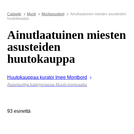
Catawiki
Muoti
Muotiasusteet
Ainutlaatuinen miesten asusteiden
huutokauppa
Ainutlaatuinen miesten
asusteiden
huutokauppa
Huutokauppaa kuratoi
Imee
Montbord
Asiantuntija kategoriassa Muoti-inspiraatio
93 esinettä