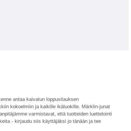
rakenne antaa kaivatun loppusilauksen
in kokoelmiin ja kaikille ikäluokille. Märklin-junat
npitäjämme varmistavat, että tuotteiden luettelointi
eita - kirjaudu siis käyttäjäksi jo tänään ja tee