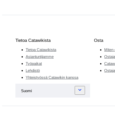
Tietoa Catawikista
Osta
Tietoa Catawikista
Miten 
Asiantuntijamme
Ostaja
Työpaikat
Catawi
Lehdistö
Ostaja
Yhteistyössä Catawikin kanssa