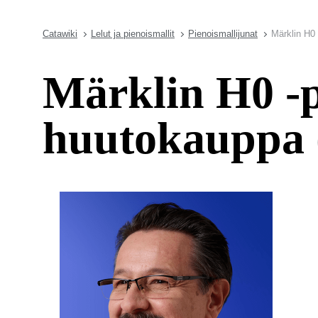
Catawiki
Lelut ja pienoismallit
Pienoismallijunat
Märklin H0 
Märklin H0 -p
huutokauppa 