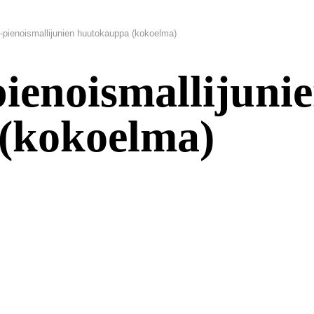
-pienoismallijunien huutokauppa (kokoelma)
ienoismallijuni
(kokoelma)