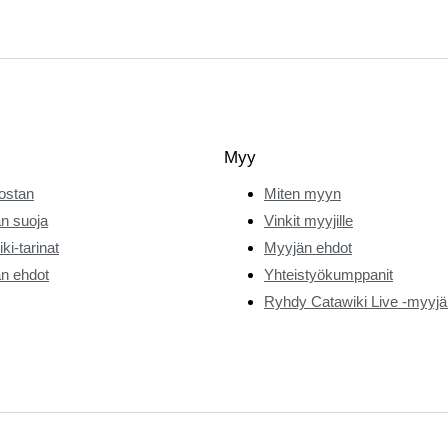
Myy
ostan
Miten myyn
n suoja
Vinkit myyjille
ki-tarinat
Myyjän ehdot
n ehdot
Yhteistyökumppanit
Ryhdy Catawiki Live -myyjä