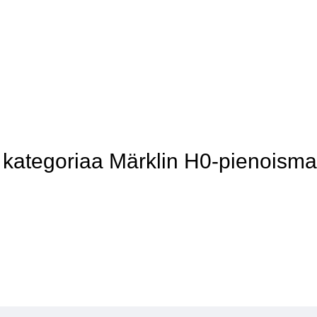
ategoriaa Märklin H0-pienoismal