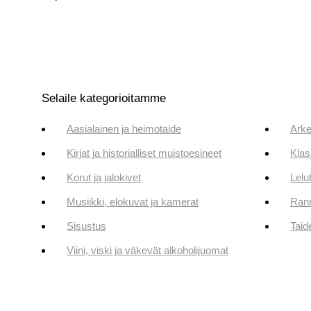
Selaile kategorioitamme
Aasialainen ja heimotaide
Arke
Kirjat ja historialliset muistoesineet
Klas
Korut ja jalokivet
Lelut
Musiikki, elokuvat ja kamerat
Rann
Sisustus
Taid
Viini, viski ja väkevät alkoholijuomat