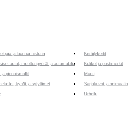
ologia ja luonnonhistoria
Keräilykortit
siset autot, moottoripyörät ja automobilia
Kolikot ja postimerkit
 ja pienoismallit
Muoti
ekellot, kynät ja sytyttimet
Sarjakuvat ja animaatio
e
Urheilu