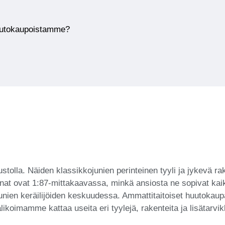
huutokaupoistamme?
ustolla. Näiden klassikkojunien perinteinen tyyli ja jykevä 
nat ovat 1:87-mittakaavassa, minkä ansiosta ne sopivat kaikki
unien keräilijöiden keskuudessa. Ammattitaitoiset huutokaupa
ikoimamme kattaa useita eri tyylejä, rakenteita ja lisätarvikk