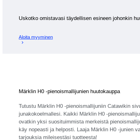
Uskotko omistavasi täydellisen esineen johonkin 
Aloita myyminen
Märklin H0 -pienoismallijunien huutokauppa
Tutustu Märklin H0 -pienoismallijuniin Catawikin siv
junakokoelmallesi. Kaikki Märklin H0 -pienoismalliju
ovatkin yksi suosituimmista merkeistä pienoismallij
käy nopeasti ja helposti. Laaja Märklin H0 -junien val
tarjouksia mileisestäsi tuotteesta!