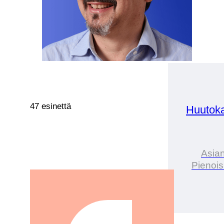
47 esinettä
Huutok
Asian
Pienois