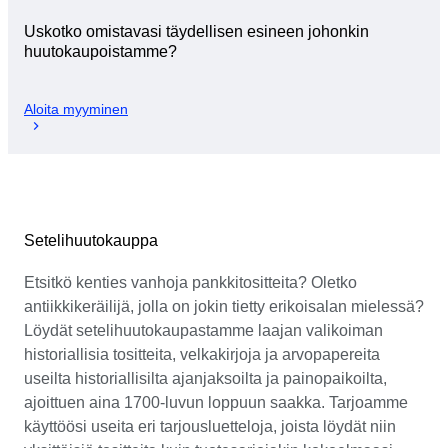
Uskotko omistavasi täydellisen esineen johonkin
huutokaupoistamme?
Aloita myyminen
Setelihuutokauppa
Etsitkö kenties vanhoja pankkitositteita? Oletko
antiikkikeräilijä, jolla on jokin tietty erikoisalan mielessä?
Löydät setelihuutokaupastamme laajan valikoiman
historiallisia tositteita, velkakirjoja ja arvopapereita
useilta historiallisilta ajanjaksoilta ja painopaikoilta,
ajoittuen aina 1700-luvun loppuun saakka. Tarjoamme
käyttöösi useita eri tarjousluetteloja, joista löydät niin