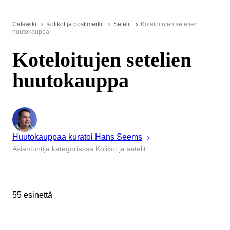
Catawiki
Kolikot ja postimerkit
Setelit
Koteloitujen setelien
huutokauppa
Koteloitujen setelien
huutokauppa
Huutokauppaa kuratoi
Hans
Seems
Asiantuntija kategoriassa Kolikot ja setelit
55 esinettä