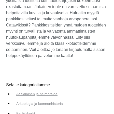
yksittäisiä tositteita kuin tuotesarjojakin kokoelmaasi
rikastuttamaan. Jokainen tuote on varustettu selaamista
helpottavilla kuvilla ja kuvauksella. Haluatko myydä
pankkitositteitasi tai muita vanhoja arvopapereitasi
Catawikissä? Pankkitositteiden ynnä muiden tuotteiden
myynti on turvallista ja vaivatonta ammattimaisten
huutokaupanpitäjiemme valvonnassa. Liity siis
verkkosivullemme ja aloita klassikkotuotteidemme
selaaminen. Voit aloittaa jo tänään kirjautumalla sisään
helppokäyttöisen palvelumme kautta!
Selaile kategorioitamme
Aasialainen ja heimotaide
Arkeologia ja luonnonhistoria
Keräilykortit