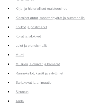
Kirjat ja historialliset muistoesineet
Klassiset autot, moottoripyörät ja automobilia
Kolikot ja postimerkit
Korut ja jalokivet
Lelut ja pienoismallit
Muoti
Musiikki, elokuvat ja kamerat
Rannekellot, kynät ja sytyttimet
Sarjakuvat ja animaatio
Sisustus
Taide