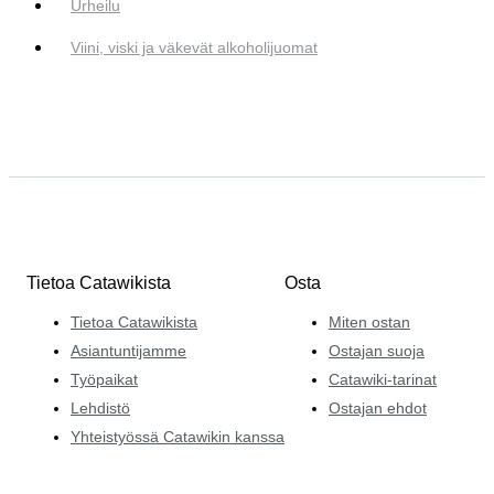
Urheilu
Viini, viski ja väkevät alkoholijuomat
Tietoa Catawikista
Osta
Tietoa Catawikista
Miten ostan
Asiantuntijamme
Ostajan suoja
Työpaikat
Catawiki-tarinat
Lehdistö
Ostajan ehdot
Yhteistyössä Catawikin kanssa