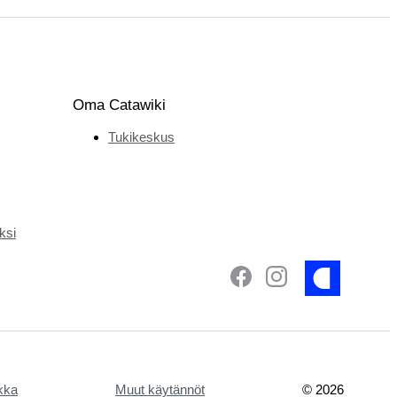
Oma Catawiki
Tukikeskus
ksi
ikka
Muut käytännöt
©
2026