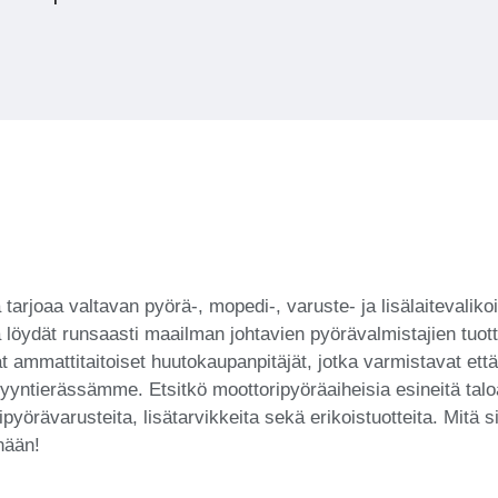
arjoaa valtavan pyörä-, mopedi-, varuste- ja lisälaitevalikoi
löydät runsaasti maailman johtavien pyörävalmistajien tuottei
mattitaitoiset huutokaupanpitäjät, jotka varmistavat että ta
ntierässämme. Etsitkö moottoripyöräaiheisia esineitä taloasi
ipyörävarusteita, lisätarvikkeita sekä erikoistuotteita. Mitä s
nään!