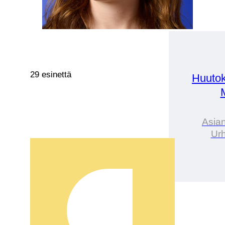
29 esinettä
Huutok
Asian
Urh