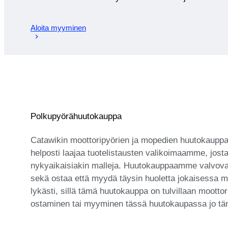
Aloita myyminen
Polkupyörähuutokauppa
Catawikin moottoripyörien ja mopedien huutokauppa t
helposti laajaa tuotelistausten valikoimaamme, josta 
nykyaikaisiakin malleja. Huutokauppaamme valvovat am
sekä ostaa että myydä täysin huoletta jokaisessa myy
lykästi, sillä tämä huutokauppa on tulvillaan moottor
ostaminen tai myyminen tässä huutokaupassa jo tä