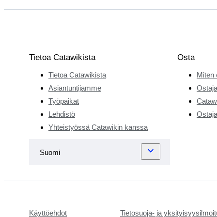
Tietoa Catawikista
Osta
Tietoa Catawikista
Miten 
Asiantuntijamme
Ostaja
Työpaikat
Catawi
Lehdistö
Ostaja
Yhteistyössä Catawikin kanssa
Käyttöehdot
Tietosuoja- ja yksityisyysilmoi