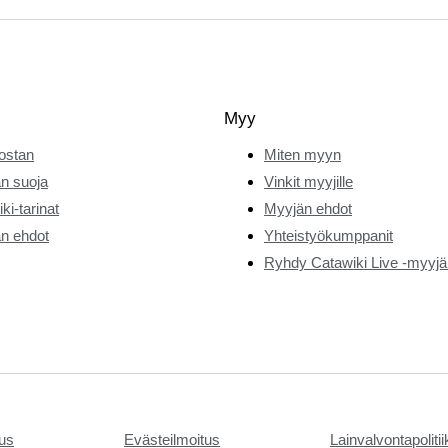
Myy
ostan
Miten myyn
n suoja
Vinkit myyjille
ki-tarinat
Myyjän ehdot
n ehdot
Yhteistyökumppanit
Ryhdy Catawiki Live -myyjä
tus
Evästeilmoitus
Lainvalvontapoliti