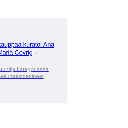
auppaa kuratoi
Ana
Maria
Covrig
tuntija kategoriassa
eilumuistoesineet