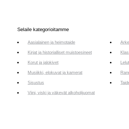
Selaile kategorioitamme
Aasialainen ja heimotaide
Arke
Kirjat ja historialliset muistoesineet
Klas
Korut ja jalokivet
Lelut
Musiikki, elokuvat ja kamerat
Rann
Sisustus
Taid
Viini, viski ja väkevät alkoholijuomat