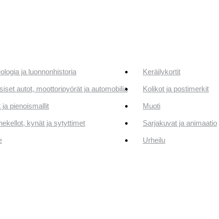
ologia ja luonnonhistoria
Keräilykortit
siset autot, moottoripyörät ja automobilia
Kolikot ja postimerkit
 ja pienoismallit
Muoti
ekellot, kynät ja sytyttimet
Sarjakuvat ja animaatio
e
Urheilu