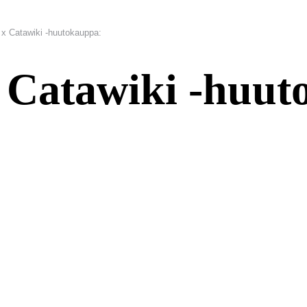
 x Catawiki -huutokauppa:
 Catawiki -huut