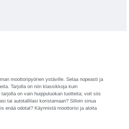
man moottoripyörien ystäville. Selaa nopeasti ja
ta. Tarjolla on niin klassikkoja kuin
rjolla on vain huippuluokan tuotteita; voit siis
 tai autotallilasi koristamaan? Silloin sinua
iis enää odotat? Käynnistä moottorisi ja aloita