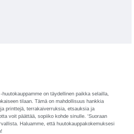
ta’ -huutokauppamme on täydellinen paikka selailla,
 jokaiseen tilaan. Tämä on mahdollisuus hankkia
a printtejä, terrakaiverruksia, etsauksia ja
tta voit päättää, sopiiko kohde sinulle. ‘Suoraan
a turvallista. Haluamme, että huutokauppakokemuksesi
n!