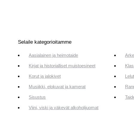
Selaile kategorioitamme
Aasialainen ja heimotaide
Arke
Kirjat ja historialliset muistoesineet
Klas
Korut ja jalokivet
Lelut
Musiikki, elokuvat ja kamerat
Rann
Sisustus
Taid
Viini, viski ja väkevät alkoholijuomat