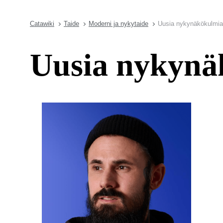
Catawiki
Taide
Moderni ja nykytaide
Uusia nykynäkökulmia 
Uusia nykynäk