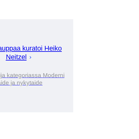
auppaa kuratoi
Heiko
Neitzel
ija kategoriassa Moderni
aide ja nykytaide