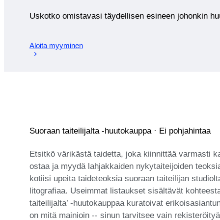
Uskotko omistavasi täydellisen esineen johonkin 
Aloita myyminen
Suoraan taiteilijalta -huutokauppa · Ei pohjahintaa
Etsitkö värikästä taidetta, joka kiinnittää varmasti 
ostaa ja myydä lahjakkaiden nykytaiteijoiden teoksi
kotiisi upeita taideteoksia suoraan taiteilijan studi
litografiaa. Useimmat listaukset sisältävät kohteest
taiteilijalta’ -huutokauppaa kuratoivat erikoisasia
on mitä mainioin -- sinun tarvitsee vain rekisteröityä