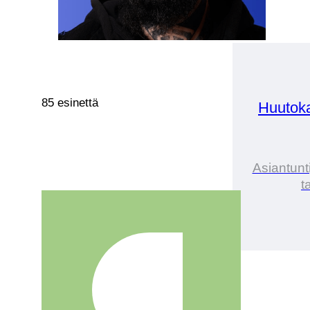
85 esinettä
Huutok
Asiantunt
t