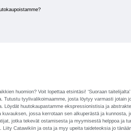
huutokaupoistamme?
kaikkien huomion? Voit lopettaa etsintäsi! ‘Suoraan taitelijal
a. Tutustu tyylivalikoimaamme, josta löytyy varmasti jotain
olta. Löydät huutokaupastamme ekspressionistisia ja abstraktej
a kuvauksen, jossa kerrotaan sen alkuperästä ja kunnosta, jo
ntuntijat, jotka tekevät ostamisesta ja myymisestä helppoa j
. Liity Catawikiin ja osta ja myy upeita taideteoksia jo tänää