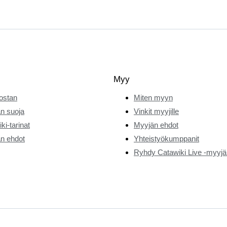
Myy
ostan
Miten myyn
n suoja
Vinkit myyjille
ki-tarinat
Myyjän ehdot
n ehdot
Yhteistyökumppanit
Ryhdy Catawiki Live -myyjä