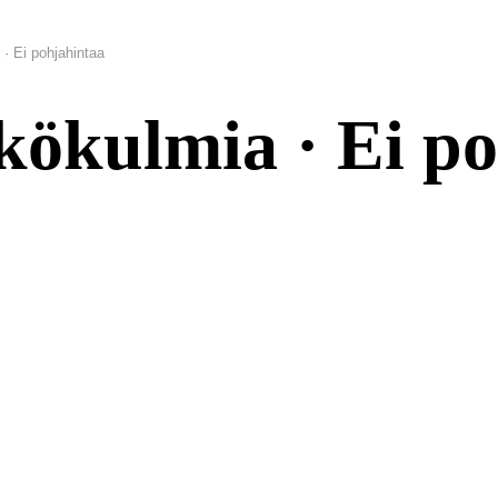
· Ei pohjahintaa
ökulmia · Ei po