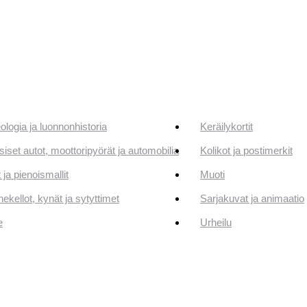
ologia ja luonnonhistoria
Keräilykortit
siset autot, moottoripyörät ja automobilia
Kolikot ja postimerkit
 ja pienoismallit
Muoti
ekellot, kynät ja sytyttimet
Sarjakuvat ja animaatio
e
Urheilu