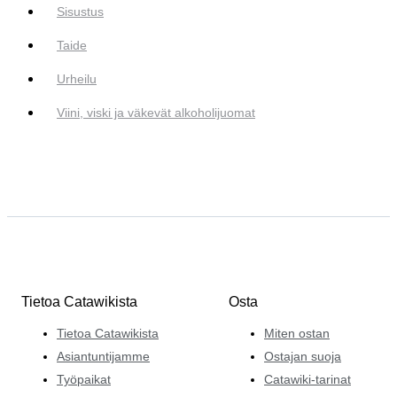
Sisustus
Taide
Urheilu
Viini, viski ja väkevät alkoholijuomat
Tietoa Catawikista
Osta
Tietoa Catawikista
Miten ostan
Asiantuntijamme
Ostajan suoja
Työpaikat
Catawiki-tarinat