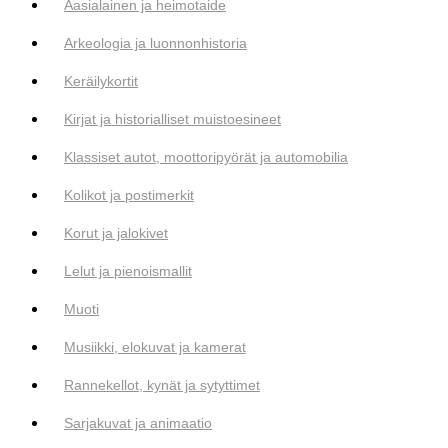
Aasialainen ja heimotaide
Arkeologia ja luonnonhistoria
Keräilykortit
Kirjat ja historialliset muistoesineet
Klassiset autot, moottoripyörät ja automobilia
Kolikot ja postimerkit
Korut ja jalokivet
Lelut ja pienoismallit
Muoti
Musiikki, elokuvat ja kamerat
Rannekellot, kynät ja sytyttimet
Sarjakuvat ja animaatio