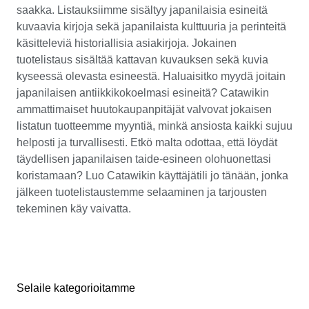
saakka. Listauksiimme sisältyy japanilaisia esineitä
kuvaavia kirjoja sekä japanilaista kulttuuria ja perinteitä
käsitteleviä historiallisia asiakirjoja. Jokainen
tuotelistaus sisältää kattavan kuvauksen sekä kuvia
kyseessä olevasta esineestä. Haluaisitko myydä joitain
japanilaisen antiikkikokoelmasi esineitä? Catawikin
ammattimaiset huutokaupanpitäjät valvovat jokaisen
listatun tuotteemme myyntiä, minkä ansiosta kaikki sujuu
helposti ja turvallisesti. Etkö malta odottaa, että löydät
täydellisen japanilaisen taide-esineen olohuonettasi
koristamaan? Luo Catawikin käyttäjätili jo tänään, jonka
jälkeen tuotelistaustemme selaaminen ja tarjousten
tekeminen käy vaivatta.
Selaile kategorioitamme