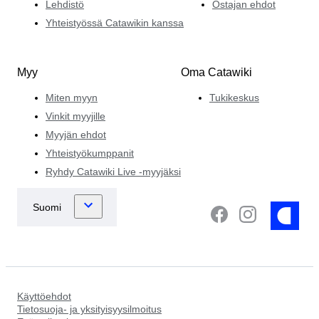
Lehdistö
Ostajan ehdot
Yhteistyössä Catawikin kanssa
Myy
Oma Catawiki
Miten myyn
Tukikeskus
Vinkit myyjille
Myyjän ehdot
Yhteistyökumppanit
Ryhdy Catawiki Live -myyjäksi
Käyttöehdot
Tietosuoja- ja yksityisyysilmoitus