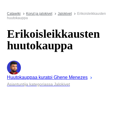
Catawiki
Korut ja jalokivet
Jalokivet
Erikoisleikkausten
huutokauppa
Erikoisleikkausten
huutokauppa
Huutokauppaa kuratoi
Ghene
Menezes
Asiantuntija kategoriassa Jalokivet