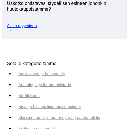
Uskotko omistavasi täydellisen esineen johonkin
huutokaupoistamme?
Aloita myyminen
Selaile kategorioitamme
Aasialainen ja heimotaide
Arkeologia ja luonnonhistoria
Keräilykortit
Kirjat ja historialliset muistoesineet
Klassiset autot, moottoripyörät ja automobilia
Kolikot ja postimerkit