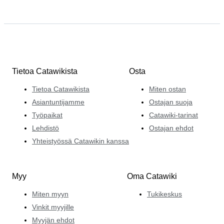
Tietoa Catawikista
Osta
Tietoa Catawikista
Miten ostan
Asiantuntijamme
Ostajan suoja
Työpaikat
Catawiki-tarinat
Lehdistö
Ostajan ehdot
Yhteistyössä Catawikin kanssa
Myy
Oma Catawiki
Miten myyn
Tukikeskus
Vinkit myyjille
Myyjän ehdot