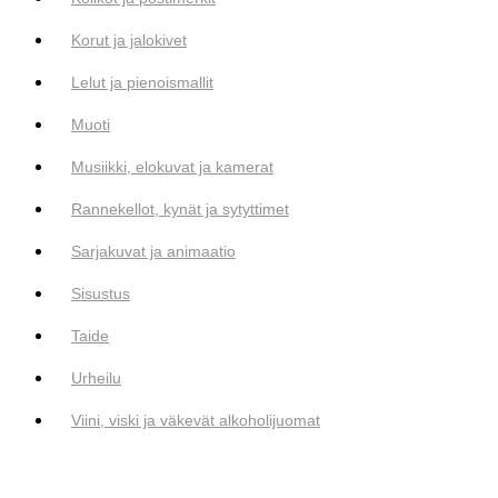
Korut ja jalokivet
Lelut ja pienoismallit
Muoti
Musiikki, elokuvat ja kamerat
Rannekellot, kynät ja sytyttimet
Sarjakuvat ja animaatio
Sisustus
Taide
Urheilu
Viini, viski ja väkevät alkoholijuomat