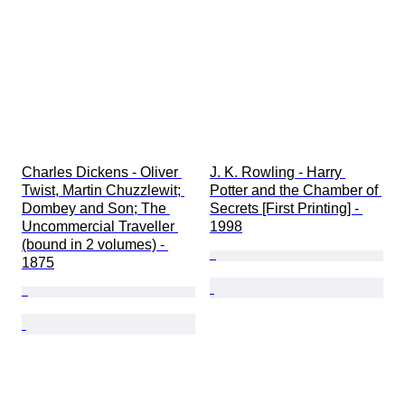
Charles Dickens - Oliver 
J. K. Rowling - Harry 
Twist, Martin Chuzzlewit; 
Potter and the Chamber of 
Dombey and Son; The 
Secrets [First Printing] - 
Uncommercial Traveller 
1998
(bound in 2 volumes) - 
1875