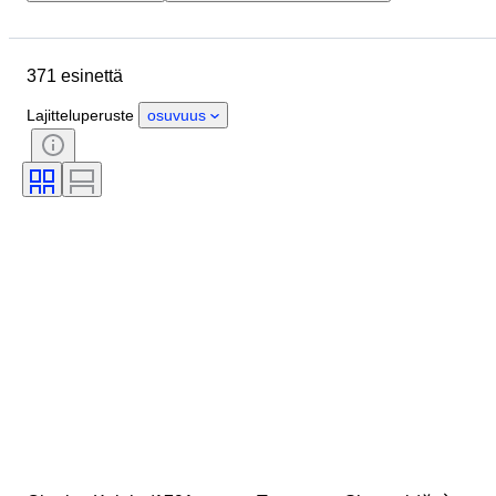
Sijainti
Esine
Alkuperämaa
Kunto
Extrat
Ajanjakso
371 esinettä
Aihe
Tyylisuuntaus
Allekirjoitus
Sidonta
Painos
Lajitteluperuste
osuvuus
Kieli
Väri
Sarja
Aikakausi