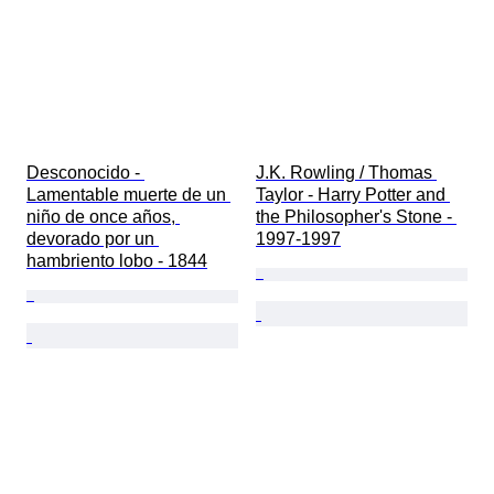
Desconocido - 
J.K. Rowling / Thomas 
Lamentable muerte de un 
Taylor - Harry Potter and 
niño de once años, 
the Philosopher's Stone - 
devorado por un 
1997-1997
hambriento lobo - 1844