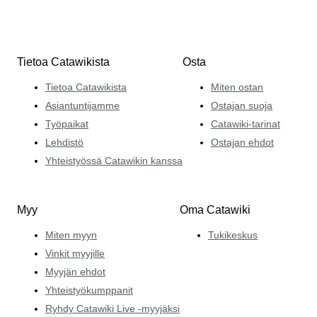
Tietoa Catawikista
Osta
Tietoa Catawikista
Miten ostan
Asiantuntijamme
Ostajan suoja
Työpaikat
Catawiki-tarinat
Lehdistö
Ostajan ehdot
Yhteistyössä Catawikin kanssa
Myy
Oma Catawiki
Miten myyn
Tukikeskus
Vinkit myyjille
Myyjän ehdot
Yhteistyökumppanit
Ryhdy Catawiki Live -myyjäksi