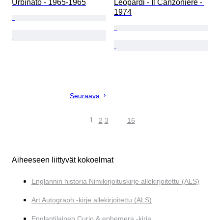
Urbinato - 1965-1965
Leopardi - Il Canzoniere - 
1974
Seuraava
1
2
3
…
16
Aiheeseen liittyvät kokoelmat
Englannin historia Nimikirjoituskirje allekirjoitettu (ALS)
Art Autograph -kirje allekirjoitettu (ALS)
Englantilainen Curio & ephemera -kirja