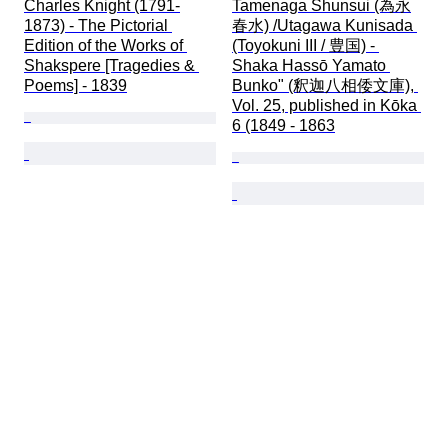
Charles Knight (1791-
Tamenaga Shunsui (為永
1873) - The Pictorial 
春水) /Utagawa Kunisada 
Edition of the Works of 
(Toyokuni III / 豊国) - 
Shakspere [Tragedies & 
Shaka Hassō Yamato 
Poems] - 1839
Bunko" (釈迦八相倭文庫), 
Vol. 25, published in Kōka 
6 (1849 - 1863