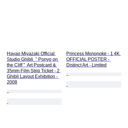
Hayao Miyazaki Official 
Princess Mononoke - 1 4K 
Studio Ghibli  " Ponyo on 
OFFICIAL POSTER - 
the Cliff ”  Art Postcard & 
Distinct Art - Limited
35mm Film Strip Ticket - 2 
Ghibli Layout Exhibition - 
2008