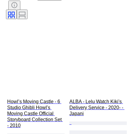
Tyylisuuntaus
Tekniikka
Allekirjoitus
Painos
Kieli
Väri
Sarja
Aikakausi
Myyjä
Taiteilija
Testattu ja toimiva
Sisustus
Sarjakuvan tyyppi
Howl’s Moving Castle - 6 
ALBA - Lelu Watch Kiki's 
Studio Ghibli Howl's 
Delivery Service - 2020- - 
Moving Castle Official 
Japani
Storyboard Collection Set 
- 2010