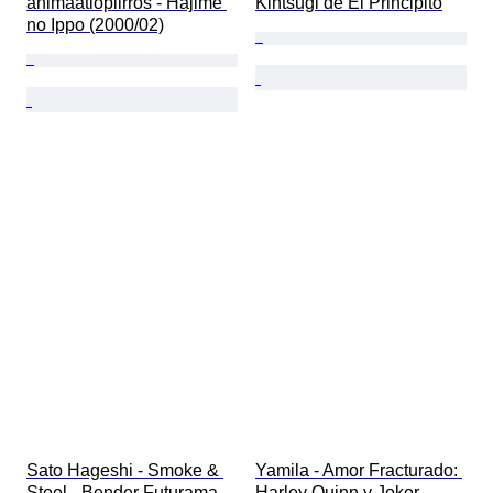
animaatiopiirros - Hajime 
Kintsugi de El Principito
no Ippo (2000/02)
Sato Hageshi - Smoke & 
Yamila - Amor Fracturado: 
Steel - Bender Futurama - 
Harley Quinn y Joker