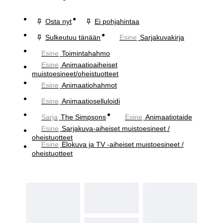
Osta nyt
Ei pohjahintaa
Sulkeutuu tänään
Esine
Sarjakuvakirja
Esine
Toimintahahmo
Esine
Animaatioaiheiset
muistoesineet/oheistuotteet
Esine
Animaatiohahmot
Esine
Animaatioselluloidi
Sarja
The Simpsons
Esine
Animaatiotaide
Esine
Sarjakuva-aiheiset muistoesineet /
oheistuotteet
Esine
Elokuva ja TV -aiheiset muistoesineet /
oheistuotteet