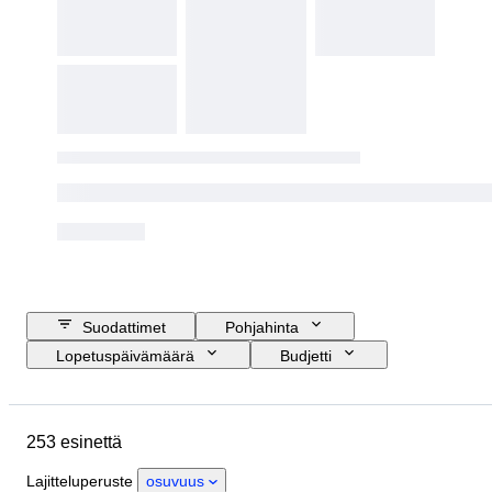
Suodattimet
Pohjahinta
Lopetuspäivämäärä
Budjetti
Sijainti
Koko
Mitat
Merkki
Esine
Alkuperämaa
253 esinettä
Materiaali
Kunto
Extrat
Ajanjakso
Aihe
Lajitteluperuste
osuvuus