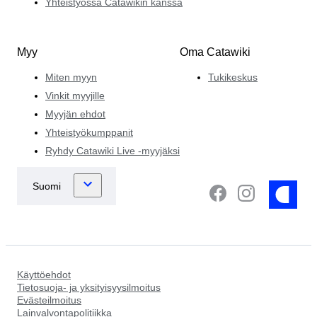
Yhteistyössä Catawikin kanssa
Myy
Oma Catawiki
Miten myyn
Tukikeskus
Vinkit myyjille
Myyjän ehdot
Yhteistyökumppanit
Ryhdy Catawiki Live -myyjäksi
Käyttöehdot
Tietosuoja- ja yksityisyysilmoitus
Evästeilmoitus
Lainvalvontapolitiikka