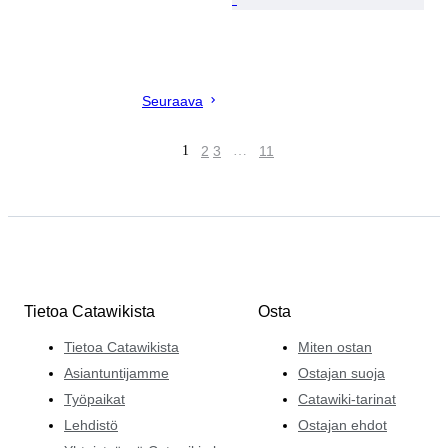
Seuraava
1
2
3
…
11
Tietoa Catawikista
Osta
Tietoa Catawikista
Miten ostan
Asiantuntijamme
Ostajan suoja
Työpaikat
Catawiki-tarinat
Lehdistö
Ostajan ehdot