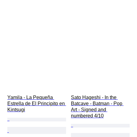
Yamila - La Pequeña 
Sato Hageshi - In the 
Estrella de El Principito en 
Batcave - Batman - Pop 
Kintsugi
Art - Signed and 
numbered 4/10