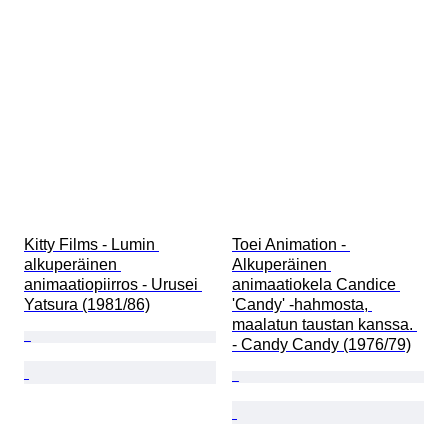
Kitty Films - Lumin 
Toei Animation - 
alkuperäinen 
Alkuperäinen 
animaatiopiirros - Urusei 
animaatiokela Candice 
Yatsura (1981/86)
'Candy' -hahmosta, 
maalatun taustan kanssa. 
- Candy Candy (1976/79)