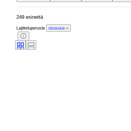
249 esinettä
Lajitteluperuste
osuvuus