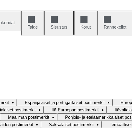
okohdat
Taide
Sisustus
Korut
Rannekellot
erkit
Espanjalaiset ja portugalilaiset postimerkit
Euro
aialaiset postimerkit
Itä-Euroopan postimerkit
Itävaltal
Maailman postimerkit
Pohjois- ja eteläamerikkalaiset pos
aiden postimerkit
Saksalaiset postimerkit
Temaattiset