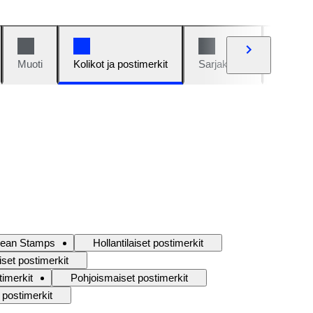
Muoti
Kolikot ja postimerkit
Sarjakuvat
Autot j
pean Stamps
Hollantilaiset postimerkit
aiset postimerkit
timerkit
Pohjoismaiset postimerkit
 postimerkit