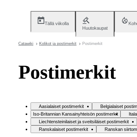
Tällä viikolla
Koh
Huutokaupat
Catawiki
Kolikot ja postimerkit
Postimerkit
Postimerkit
Aasialaiset postimerkit
Belgialaiset postim
Iso-Britannian Kansainyhteisön postimerkit
Ital
Liechtensteinilaiset ja sveitsiläiset postimerkit
Ranskalaiset postimerkit
Ranskan siirtom