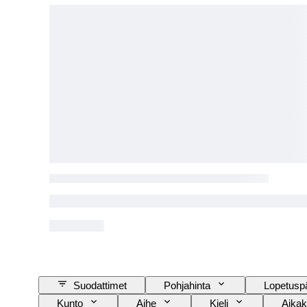
Suodattimet
Pohjahinta
Lopetusp
Kunto
Aihe
Kieli
Aikak