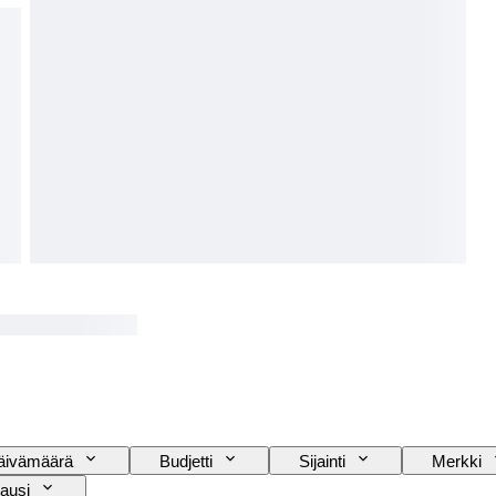
äivämäärä
Budjetti
Sijainti
Merkki
ausi