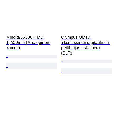
Minolta X-300 + MD 
Olympus OM10 
1,7/50mm | Analoginen 
Yksilinssinen digitaalinen 
kamera
peiliheijastuskamera 
(SLR)