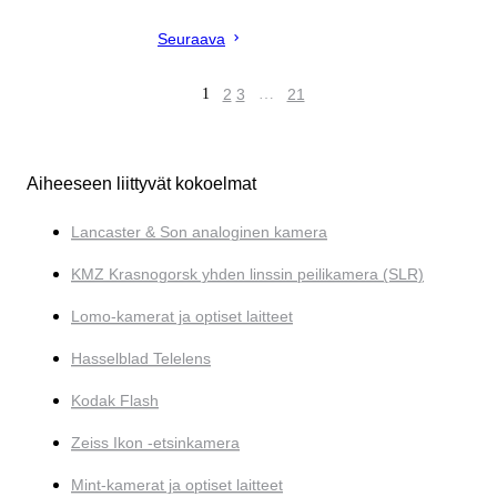
Seuraava
1
2
3
…
21
Aiheeseen liittyvät kokoelmat
Lancaster & Son analoginen kamera
KMZ Krasnogorsk yhden linssin peilikamera (SLR)
Lomo-kamerat ja optiset laitteet
Hasselblad Telelens
Kodak Flash
Zeiss Ikon -etsinkamera
Mint-kamerat ja optiset laitteet