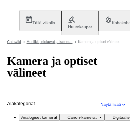
Tällä viikolla
Kohokohd
Huutokaupat
Catawiki
Musiikki, elokuvat ja kamerat
Kamera ja optiset välineet
Kamera ja optiset
välineet
Alakategoriat
Näytä lisää
Analogiset kamerat
Canon-kamerat
Digitaalis