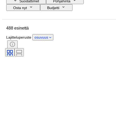
Suodattimet
Pohjahinta
Osta nyt
Budjetti
Lopetuspäivämäärä
Sijainti
Merkki
Esine
Alkuperämaa
488 esinettä
Materiaali
Kunto
Ajanjakso
Aihe
Tyylisuuntaus
Lajitteluperuste
osuvuus
Tekniikka
Allekirjoitus
Sidonta
Painos
Kieli
Objektiivin kiinnitys
Filmilaji
Aikakausi
Testattu ja toimiva
Kiikarityyppi
Myyjä
Tekijä