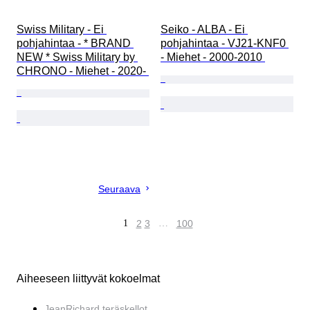
Swiss Military - Ei 
Seiko - ALBA - Ei 
pohjahintaa - * BRAND 
pohjahintaa - VJ21-KNF0 
NEW * Swiss Military by 
- Miehet - 2000-2010 
CHRONO - Miehet - 2020- 
Seuraava
1
2
3
…
100
Aiheeseen liittyvät kokoelmat
JeanRichard teräskellot