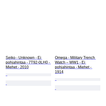
Tehoreservi
Soittokello
Alkuperäinen / kopio
Autoiluesineen tyyppi
Malli
Seiko - Unknown - Ei 
Omega - Military Trench 
pohjahintaa - 7T92-0LH0 - 
Watch – WW1 - Ei 
Miehet - 2010
pohjahintaa - Miehet - 
1914