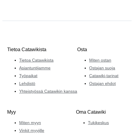
Tietoa Catawikista
Osta
Tietoa Catawikista
Miten ostan
Asiantuntijamme
Ostajan suoja
Työpaikat
Catawiki-tarinat
Lehdistö
Ostajan ehdot
Yhteistyössä Catawikin kanssa
Myy
Oma Catawiki
Miten myyn
Tukikeskus
Vinkit myyjille