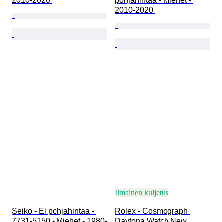
2010-2020 
pohjahintaa - Miehet - 
2010-2020 
Ilmainen kuljetus
Seiko - Ei pohjahintaa - 
Rolex - Cosmograph 
7731-5150 - Miehet - 1980-
Daytona Watch New 