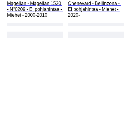
Magellan - Magellan 1520 
Chenevard - Bellinzona - 
- N°0209 - Ei pohjahintaa - 
Ei pohjahintaa - Miehet - 
Miehet - 2000-2010 
2020- 