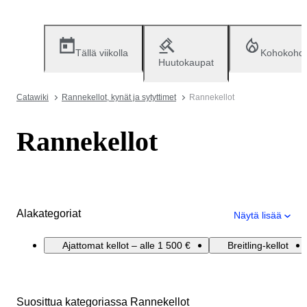
Tällä viikolla
Kohokohd
Huutokaupat
Catawiki
Rannekellot, kynät ja sytyttimet
Rannekellot
Rannekellot
Alakategoriat
Näytä lisää
Ajattomat kellot – alle 1 500 €
Breitling-kellot
Suosittua kategoriassa Rannekellot