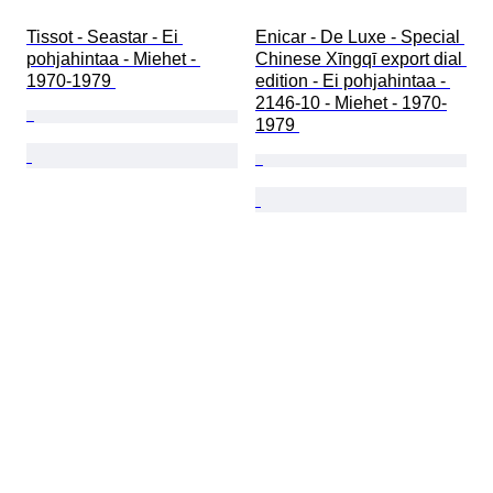
Tissot - Seastar - Ei 
Enicar - De Luxe - Special 
pohjahintaa - Miehet - 
Chinese Xīngqī export dial 
1970-1979 
edition - Ei pohjahintaa - 
2146-10 - Miehet - 1970-
1979 