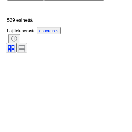
Sijainti
Merkki
Kotelon halkaisija
Rannekkeen leveys
529 esinettä
Esine
Materiaali
Sukupuoli
Kunto
Ajanjakso
Väri
Lajitteluperuste
osuvuus
Rannekellon liike
Kellon rannekkeen materiaali
Aikakausi
Malli