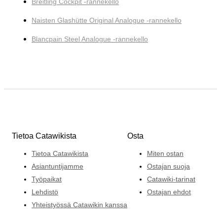
Breitling Cockpit -rannekello
Naisten Glashütte Original Analogue -rannekello
Blancpain Steel Analogue -rannekello
Tietoa Catawikista
Osta
Tietoa Catawikista
Miten ostan
Asiantuntijamme
Ostajan suoja
Työpaikat
Catawiki-tarinat
Lehdistö
Ostajan ehdot
Yhteistyössä Catawikin kanssa