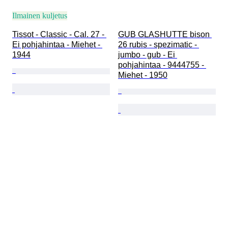
Ilmainen kuljetus
Tissot - Classic - Cal. 27 - 
GUB GLASHUTTE bison 
Ei pohjahintaa - Miehet - 
26 rubis - spezimatic - 
1944
jumbo - gub - Ei 
pohjahintaa - 9444755 - 
Miehet - 1950