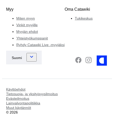
Myy
Oma Catawiki
Miten myyn
Tukikeskus
Vinkit myyjille
Myyjän ehdot
Yhteistyökumppanit
Ryhdy Catawiki Live -myyjäksi
Käyttöehdot
Tietosuoja- ja yksityisyysilmoitus
Evästeilmoitus
Lainvalvontapolitiikka
Muut käytännöt
©
2026