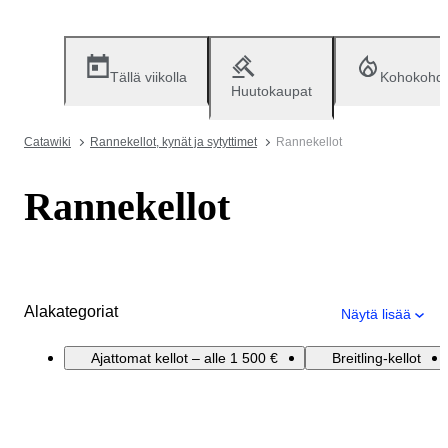
Tällä viikolla
Kohokohd
Huutokaupat
Catawiki
Rannekellot, kynät ja sytyttimet
Rannekellot
Rannekellot
Alakategoriat
Näytä lisää
Ajattomat kellot – alle 1 500 €
Breitling-kellot