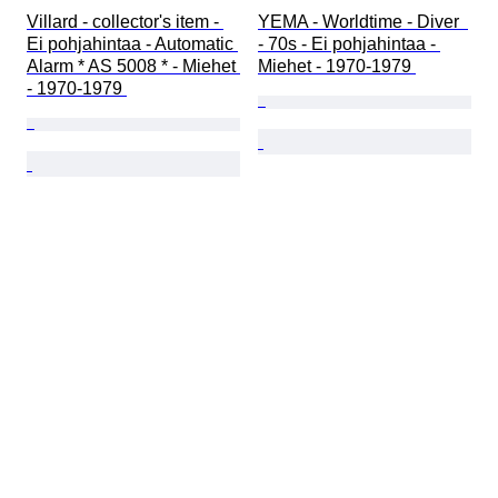
Villard - collector's item - 
YEMA - Worldtime - Diver  
Ei pohjahintaa - Automatic 
- 70s - Ei pohjahintaa - 
Alarm * AS 5008 * - Miehet 
Miehet - 1970-1979 
- 1970-1979 