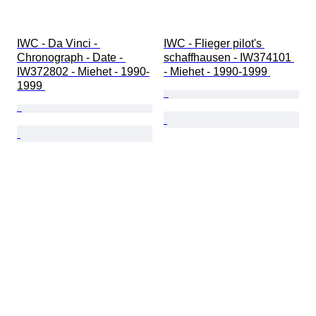
IWC - Da Vinci - 
IWC - Flieger pilot's 
Chronograph - Date - 
schaffhausen - IW374101 
IW372802 - Miehet - 1990-
- Miehet - 1990-1999 
1999 