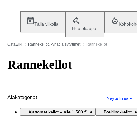
Tällä viikolla
Kohokohd
Huutokaupat
Catawiki
Rannekellot, kynät ja sytyttimet
Rannekellot
Rannekellot
Alakategoriat
Näytä lisää
Ajattomat kellot – alle 1 500 €
Breitling-kellot