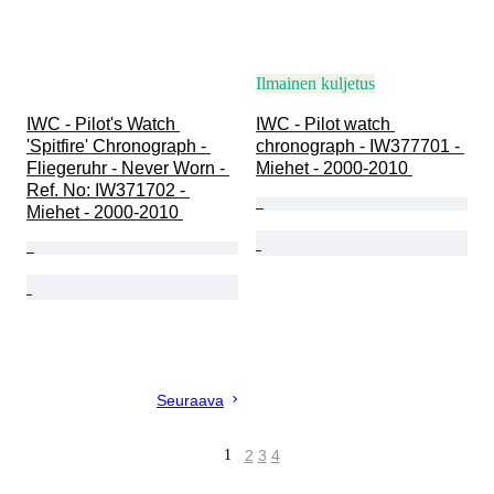
Ilmainen kuljetus
IWC - Pilot's Watch 
IWC - Pilot watch 
'Spitfire' Chronograph - 
chronograph - IW377701 - 
Fliegeruhr - Never Worn - 
Miehet - 2000-2010 
Ref. No: IW371702 - 
Miehet - 2000-2010 
Seuraava
1
2
3
4