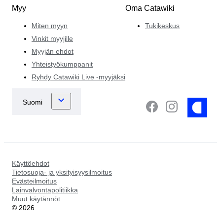
Myy
Oma Catawiki
Miten myyn
Tukikeskus
Vinkit myyjille
Myyjän ehdot
Yhteistyökumppanit
Ryhdy Catawiki Live -myyjäksi
Käyttöehdot
Tietosuoja- ja yksityisyysilmoitus
Evästeilmoitus
Lainvalvontapolitiikka
Muut käytännöt
©
2026