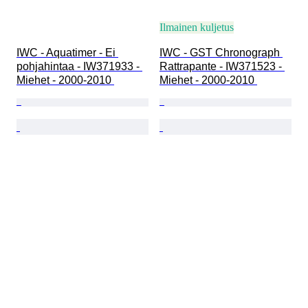
Ilmainen kuljetus
IWC - Aquatimer - Ei 
IWC - GST Chronograph 
pohjahintaa - IW371933 - 
Rattrapante - IW371523 - 
Miehet - 2000-2010 
Miehet - 2000-2010 