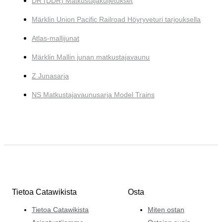
DR (DDR) Matkustajakuljetukset
Märklin Union Pacific Railroad Höyryveturi tarjouksella
Atlas-mallijunat
Märklin Mallin junan matkustajavaunu
Z Junasarja
NS Matkustajavaunusarja Model Trains
Tietoa Catawikista
Osta
Tietoa Catawikista
Miten ostan