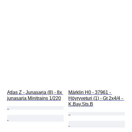
Atlas Z - Junasarja (8) - 8x 
Märklin H0 - 37961 - 
junasarja Minitrains 1/220
Höyryveturi (1) - Gt 2x4/4 - 
K.Bay.Sts.B