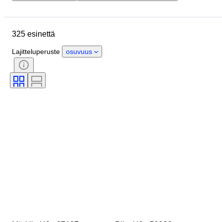
Budjetti
Sijainti
Merkki
Esine
Kunto
Extrat
325 esinettä
Mittasuhde
Kontrolli
Virtalähde
Rautatieyhtiä
Lajitteluperuste
osuvuus
Aikakausi