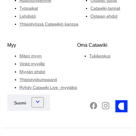
Asiantuntijamme
Ostajan suoja
Työpaikat
Catawiki-tarinat
Lehdistö
Ostajan ehdot
Yhteistyössä Catawikin kanssa
Myy
Oma Catawiki
Miten myyn
Tukikeskus
Vinkit myyjille
Myyjän ehdot
Yhteistyökumppanit
Ryhdy Catawiki Live -myyjäksi