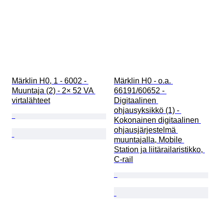
Märklin H0, 1 - 6002 - 
Märklin H0 - o.a. 
Muuntaja (2) - 2× 52 VA 
66191/60652 - 
virtalähteet
Digitaalinen 
ohjausyksikkö (1) - 
Kokonainen digitaalinen 
ohjausjärjestelmä 
muuntajalla, Mobile 
Station ja liitärailaristikko, 
C-rail