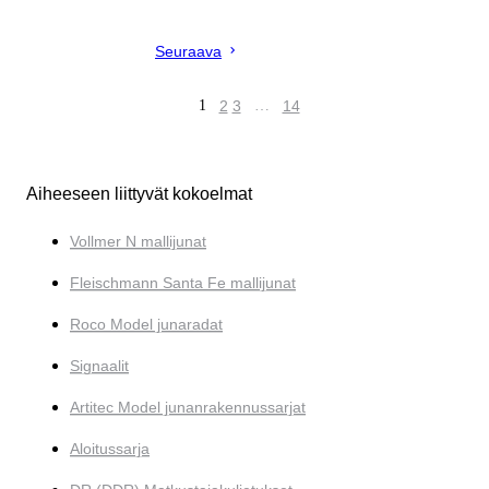
Seuraava
1
2
3
…
14
Aiheeseen liittyvät kokoelmat
Vollmer N mallijunat
Fleischmann Santa Fe mallijunat
Roco Model junaradat
Signaalit
Artitec Model junanrakennussarjat
Aloitussarja