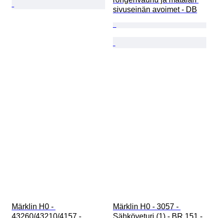
sivuseinän avoimet - DB
Märklin H0 - 
Märklin H0 - 3057 - 
43260/43210/4157 - 
Sähköveturi (1) - BR 151 - 