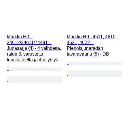
Märklin H0 - 
Märklin H0 - 4511, 4610, 
24612/24611/74491 - 
4621, 4622 - 
Junasarja (4) - 4 vaihdetta, 
Pienoisjunaradan 
raide 3, varustettu 
tavaravaunu (5) - DB
toimilaiteella ja 4 × lyhtyä