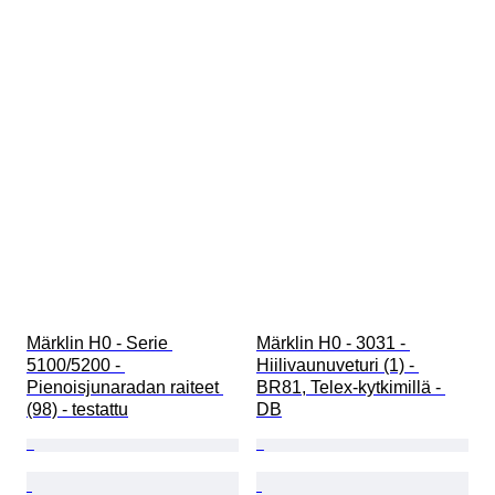
Märklin H0 - Serie 
Märklin H0 - 3031 - 
5100/5200 - 
Hiilivaunuveturi (1) - 
Pienoisjunaradan raiteet 
BR81, Telex-kytkimillä - 
(98) - testattu
DB