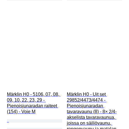
Märklin H0 - 5106, 07, 08, 
Märklin H0 - Uit set 
09, 10, 22, 23, 29 - 
29852/4473/4474 - 
Pienoisjunaradan raiteet 
Pienoisjunaradan 
(154) - Voie M
tavaravaunu (8) - 8× 2/4-
akselista tavaravaunua, 
joissa on säiliövaunu, 
rongenvaunu ja matalan 