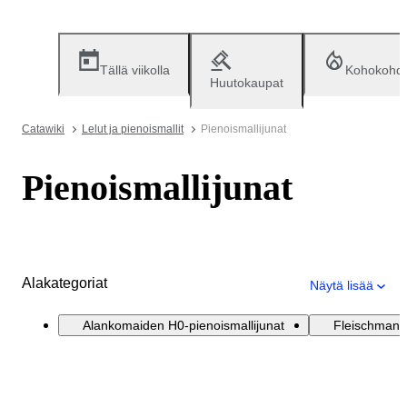
Tällä viikolla
Kohokohd
Huutokaupat
Catawiki
Lelut ja pienoismallit
Pienoismallijunat
Pienoismallijunat
Alakategoriat
Näytä lisää
Alankomaiden H0-pienoismallijunat
Fleischmann 