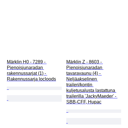
Märklin H0 - 7289 - 
Märklin Z - 8603 - 
Pienoisjunaradan 
Pienoisjunaradan 
rakennussarjat (1) - 
tavaravaunu (4) - 
Rakennussarja locloods
Neljäakselinen 
traileri/kontin 
kuljetusalusta lastattuna 
trailerilla 'JackyMaeder' - 
SBB-CFF, Hupac