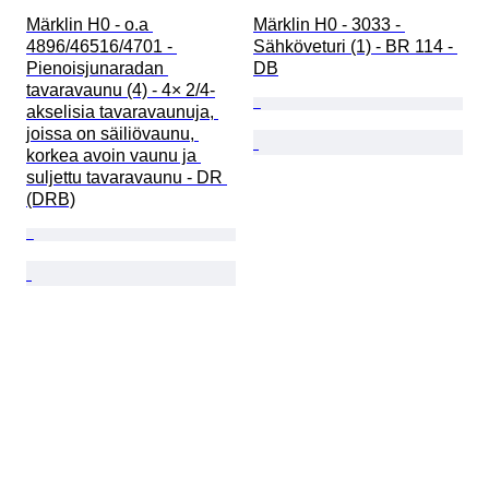
Märklin H0 - o.a 
Märklin H0 - 3033 - 
4896/46516/4701 - 
Sähköveturi (1) - BR 114 - 
Pienoisjunaradan 
DB
tavaravaunu (4) - 4× 2/4-
akselisia tavaravaunuja, 
joissa on säiliövaunu, 
korkea avoin vaunu ja 
suljettu tavaravaunu - DR 
(DRB)