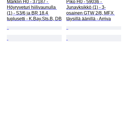
Märklin H0 - 37187 - 
Piko H0 - 59036 - 
Höyryveturi hiilivaunulla 
Junayksikkö (1) - 3-
(1) - S3/6 ja BR 18.4 
osainen GTW 2/8, MFX 
tuplusetti - K.Bay.Sts.B, DB
täysillä äänillä - Arriva