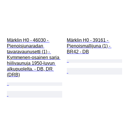
Märklin H0 - 46030 - 
Märklin H0 - 39161 - 
Pienoisjunaradan 
Pienoismallijuna (1) - 
tavaravaunusetti (1) - 
BR42 - DB
Kymmenen-osainen sarja 
hiilivaunuja 1950-luvun 
alkupuolelta. - DB, DR 
(DRB)