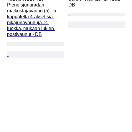
Pienoisjunaradan 
DB
matkustajavaunu (5) - 5 
kappaletta 4-akselisia 
pikajunavaunuja, 2. 
luokka, mukaan lukien 
postivaunut - DB