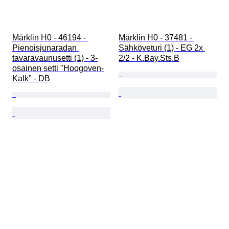
Märklin H0 - 46194 - 
Märklin H0 - 37481 - 
Pienoisjunaradan 
Sähköveturi (1) - EG 2x 
tavaravaunusetti (1) - 3-
2/2 - K.Bay.Sts.B
osainen setti "Hoogoven-
Kalk" - DB