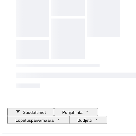
Suodattimet
Pohjahinta
Lopetuspäivämäärä
Budjetti
Sijainti
Koko
Mitat
Merkki
Esine
Alkuperämaa