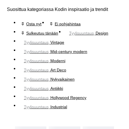
Suosittua kategoriassa Kodin inspiraatio ja trendit
Osta nyt
Ei pohjahintaa
Sulkeutuu tänään
Tyylisuuntaus
Design
Tyylisuuntaus
Vintage
Tyylisuuntaus
Mid-century modern
Tyylisuuntaus
Moderni
Tyylisuuntaus
Art Deco
Tyylisuuntaus
Nykyaikainen
Tyylisuuntaus
Antiikki
Tyylisuuntaus
Hollywood Regency
Tyylisuuntaus
Industrial