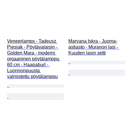
Veneerlamps - Tadeusz 
Maryana Iskra - Juoma-
Piesiak - Pöytävalaisin - 
astiasto - Muranon lasi - 
Golden Mara - moderni 
Kuuden lasin setti
orgaaninen pöytälamppu 
60 cm - Haapaburl - 
Luonnonpuusta 
valmistettu pöytälamppu