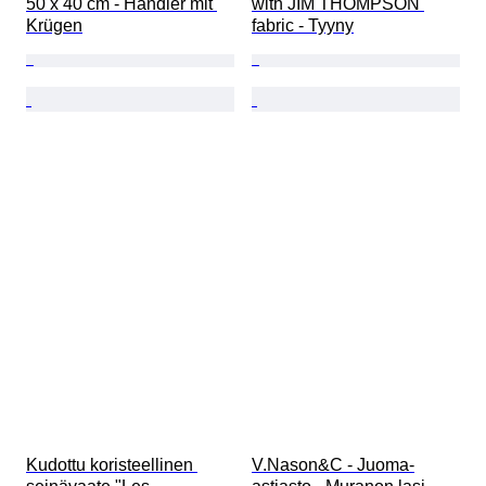
50 x 40 cm - Händler mit 
with JIM THOMPSON 
Krügen
fabric - Tyyny
Kudottu koristeellinen 
V.Nason&C - Juoma-