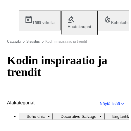
Tällä viikolla
Kohokohd
Huutokaupat
Catawiki
Sisustus
Kodin inspiraatio ja trendit
Kodin inspiraatio ja
trendit
Alakategoriat
Näytä lisää
Boho chic
Decorative Salvage
Englantila