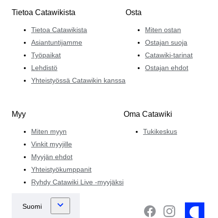
Tietoa Catawikista
Osta
Tietoa Catawikista
Miten ostan
Asiantuntijamme
Ostajan suoja
Työpaikat
Catawiki-tarinat
Lehdistö
Ostajan ehdot
Yhteistyössä Catawikin kanssa
Myy
Oma Catawiki
Miten myyn
Tukikeskus
Vinkit myyjille
Myyjän ehdot
Yhteistyökumppanit
Ryhdy Catawiki Live -myyjäksi