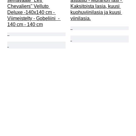
seinävaate "Les 
astiasto - Muranon lasi - 
Chevaliers" Velluto 
Kaksitoista lasia, kuusi 
Deluxe -140x140 cm - 
kuohuviinilasia ja kuusi 
Viimeistelty - Gobeliini  - 
viinilasia.
140 cm - 140 cm