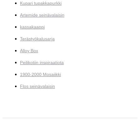
Kupari tupakkapurkki
Artemide seinävalaisin
kassakaappi
Terästyökalusarja
Alloy Box
Peilikotiin inspiraatiota
1900-2000 Mosaiikki
Flos seinävalaisin