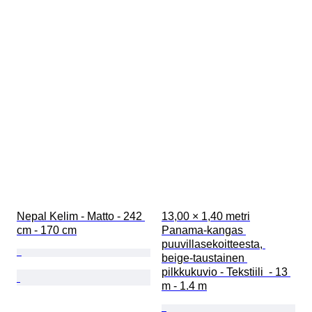
Nepal Kelim - Matto - 242 
13,00 × 1,40 metri

cm - 170 cm
Panama-kangas 
puuvillasekoitteesta, 
beige-taustainen 
pilkkukuvio - Tekstiili  - 13 
m - 1.4 m