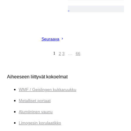
Seuraava
1
2
3
…
66
Aiheeseen liittyvät kokoelmat
WMF / Geislingen kukkaruukku
Metalliset portaat
Alumiininen vaunu
Limogesin korulaatikko