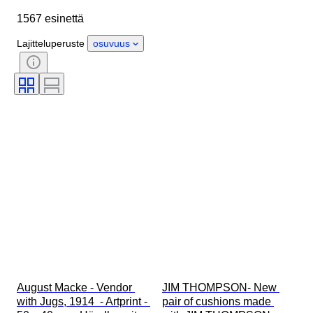
1567 esinettä
Materiaali
Sukupuoli
Kunto
Ajanjakso
Sertifiointi
Aihe
Lajitteluperuste
osuvuus
Tyylisuuntaus
Tekniikka
Allekirjoitus
Painos
Väri
Aikakausi
Myyjä
Taiteilija
Alkuperäinen / kopio
Tehoreservi
Tekijä
Malli
August Macke - Vendor 
JIM THOMPSON- New 
with Jugs, 1914  - Artprint - 
pair of cushions made 