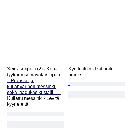
Seinälampetti (2) - Kori-
Kynttelikkö - Patinoitu 
tyylinen seinävalaisinpari 
pronssi
– Pronssi- ja 
kullanvärinen messinki 
sekä laadukas kristalli – - 
Kullattu messinki - Levitä 
kyyneleitä