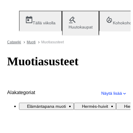
Tällä viikolla
Kohokohd
Huutokaupat
Catawiki
Muoti
Muotiasusteet
Muotiasusteet
Alakategoriat
Näytä lisää
Elämäntapana muoti
Hermès-huivit
Hien