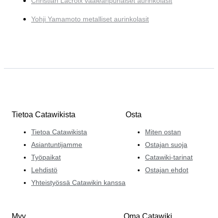
Christian Lacroix vaaleanpunaiset aurinkolasit
Yohji Yamamoto metalliset aurinkolasit
Tietoa Catawikista
Osta
Tietoa Catawikista
Miten ostan
Asiantuntijamme
Ostajan suoja
Työpaikat
Catawiki-tarinat
Lehdistö
Ostajan ehdot
Yhteistyössä Catawikin kanssa
Myy
Oma Catawiki