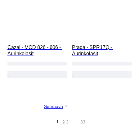
Cazal - MOD 826 - 606 - 
Prada - SPR17Q - 
Aurinkolasit
Aurinkolasit
Seuraava
1
2
3
…
33