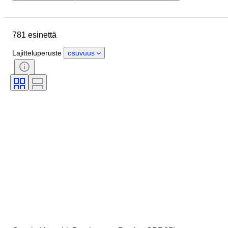
Sijainti
Mitat
Merkki
Esine
Alkuperämaa
781 esinettä
Materiaali
Kunto
Ajanjakso
Väri
Vaatekoko
Aikakausi
Lajitteluperuste
osuvuus
Kuosi
Mukana asusteet
Malli