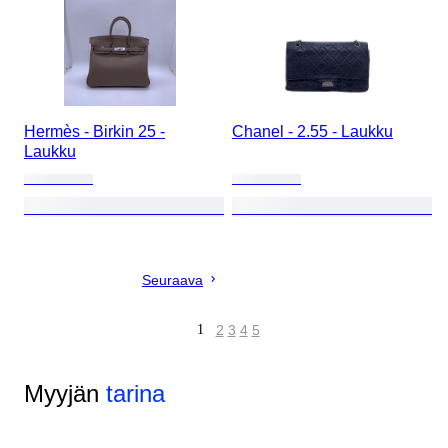
Hermès - Birkin 25 -
Chanel - 2.55 - Laukku
Laukku
Seuraava
1
2
3
4
5
Myyjän
tarina