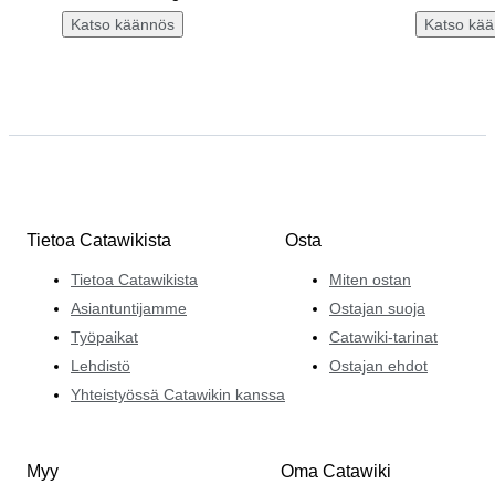
Katso käännös
Katso kä
Tietoa Catawikista
Osta
Tietoa Catawikista
Miten ostan
Asiantuntijamme
Ostajan suoja
Työpaikat
Catawiki-tarinat
Lehdistö
Ostajan ehdot
Yhteistyössä Catawikin kanssa
Myy
Oma Catawiki