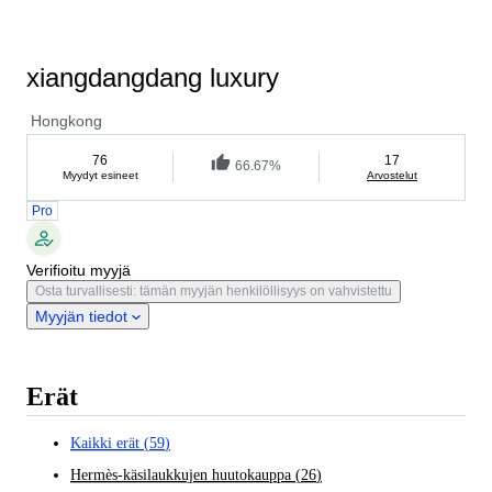
xiangdangdang luxury
Hongkong
76
17
66.67%
Myydyt esineet
Arvostelut
Pro
Verifioitu myyjä
Osta turvallisesti: tämän myyjän henkilöllisyys on vahvistettu
Myyjän tiedot
Erät
Kaikki erät
(
59
)
Hermès-käsilaukkujen huutokauppa
(
26
)