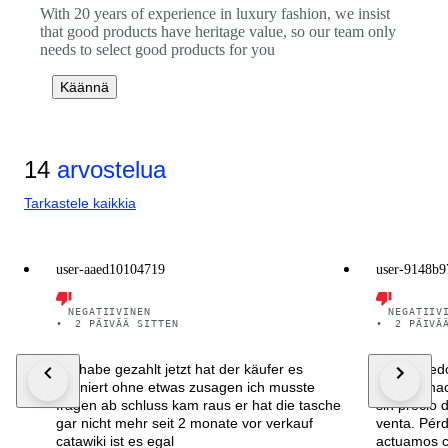
With 20 years of experience in luxury fashion, we insist
that good products have heritage value, so our team only
needs to select good products for you
Käännä
14
arvostelua
Tarkastele kaikkia
user-aaed10104719
user-9148b9
NEGATIIVINEN
NEGATIIV
•
2 PÄIVÄÄ SITTEN
•
2 PÄIVÄ
Ich habe gezahlt jetzt hat der käufer es
Un vendedo
storniert ohne etwas zusagen ich musste
compra hac
fragen ab schluss kam raus er hat die tasche
sin precio 
gar nicht mehr seit 2 monate vor verkauf
venta. Pérd
catawiki ist es egal
actuamos co