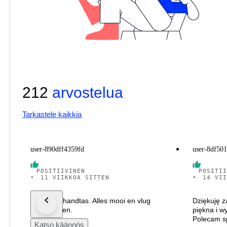
212
arvostelua
Tarkastele kaikkia
user-890dff4359fd
user-8df50
POSITIIVINEN
POSITII
•
11 VIIKKOA SITTEN
•
14 VII
Prachtige handtas. Alles mooi en vlug
Dziękuję z
toegekomen.
piękna i w
Polecam s
Katso käännös