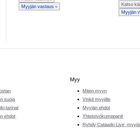
Katso k
Myyjän vastaus
Myyjän v
Myy
ostan
Miten myyn
n suoja
Vinkit myyjille
ki-tarinat
Myyjän ehdot
n ehdot
Yhteistyökumppanit
Ryhdy Catawiki Live -myyjä