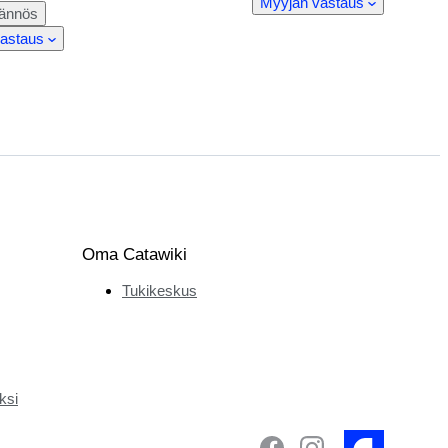
Myyjän vastaus
äännös
astaus
Oma Catawiki
Tukikeskus
ksi