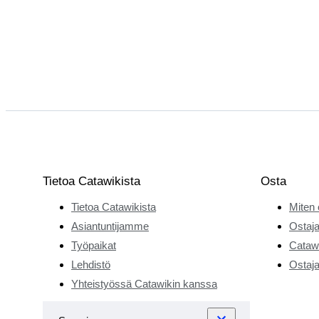
Tietoa Catawikista
Osta
Tietoa Catawikista
Miten 
Asiantuntijamme
Ostaja
Työpaikat
Catawi
Lehdistö
Ostaja
Yhteistyössä Catawikin kanssa