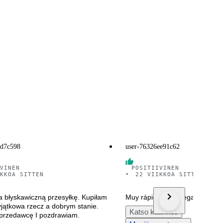
1d7c598
user-76326ee91c62
VINEN
POSITIIVINEN
KKOA SITTEN
•
22 VIIKKOA SITTEN
a błyskawiczną przesyłkę. Kupiłam
Muy rápida la entrega
yjątkowa rzecz a dobrym stanie.
Katso käännös
przedawcę I pozdrawiam.