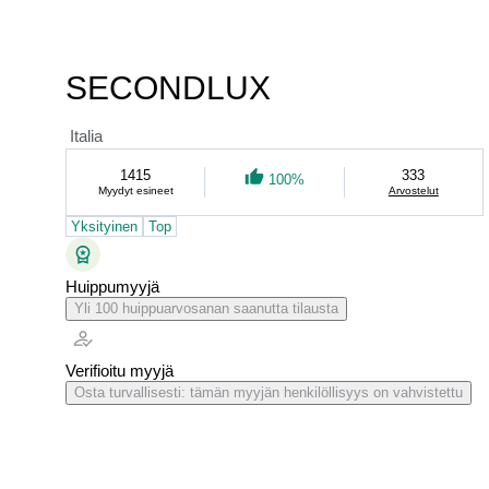
SECONDLUX
Italia
1415
333
100%
Myydyt esineet
Arvostelut
Yksityinen
Top
Huippumyyjä
Yli 100 huippuarvosanan saanutta tilausta
Verifioitu myyjä
Osta turvallisesti: tämän myyjän henkilöllisyys on vahvistettu