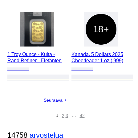
18+
1 Troy Ounce - Kulta -
Kanada. 5 Dollars 2025
Rand Refiner - Elefanten
Cheerleader 1 oz (.999)
Seuraava
1
2
3
…
42
14758
arvostelua