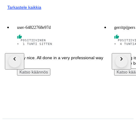
Tarkastele kaikkia
user-64822768e97d
gerritpijpers
POSITIIVINEN
POSITIIV
•
1 TUNTI SITTEN
•
4 TUNTI
Very nice. All done in a very professional way
bestelling 
!!
verzonde be
Katso käännös
Katso kä