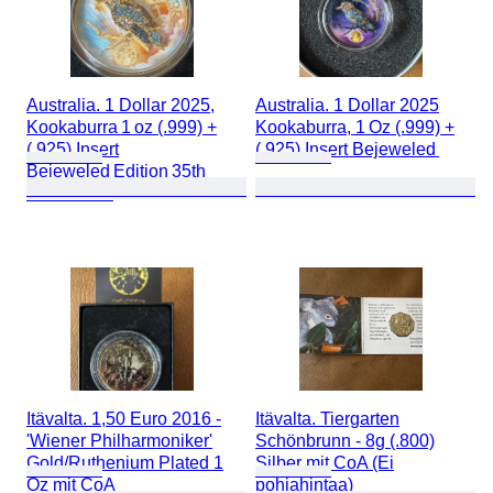
Australia. 1 Dollar 2025,
Australia. 1 Dollar 2025
Kookaburra 1 oz (.999) +
Kookaburra, 1 Oz (.999) +
(.925) Insert
(.925) Insert Bejeweled
Bejeweled Edition 35th
Anniversa.
Itävalta. 1,50 Euro 2016 -
Itävalta. Tiergarten
'Wiener Philharmoniker'
Schönbrunn - 8g (.800)
Gold/Ruthenium Plated 1
Silber mit CoA (Ei
Oz mit CoA
pohjahintaa)