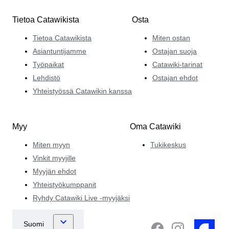
Tietoa Catawikista
Osta
Tietoa Catawikista
Miten ostan
Asiantuntijamme
Ostajan suoja
Työpaikat
Catawiki-tarinat
Lehdistö
Ostajan ehdot
Yhteistyössä Catawikin kanssa
Myy
Oma Catawiki
Miten myyn
Tukikeskus
Vinkit myyjille
Myyjän ehdot
Yhteistyökumppanit
Ryhdy Catawiki Live -myyjäksi