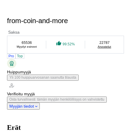
from-coin-and-more
Saksa
65536
22787
99.52%
Myydyt esineet
Arvostelut
Pro
Top
Huippumyyjä
Yli 100 huippuarvosanan saanutta tilausta
Verifioitu myyjä
Osta turvallisesti: tämän myyjän henkilöllisyys on vahvistettu
Myyjän tiedot
Erät