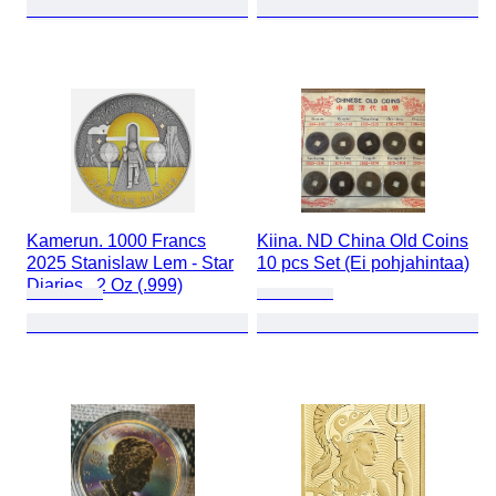
Kamerun. 1000 Francs
Kiina. ND China Old Coins
2025 Stanislaw Lem - Star
10 pcs Set (Ei pohjahintaa)
Diaries , 2 Oz (.999)