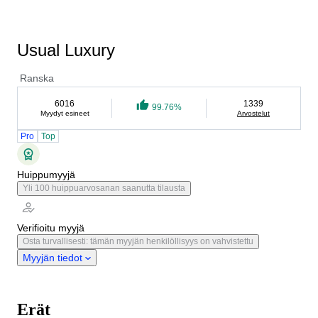
Usual Luxury
Ranska
6016
1339
99.76%
Myydyt esineet
Arvostelut
Pro
Top
Huippumyyjä
Yli 100 huippuarvosanan saanutta tilausta
Verifioitu myyjä
Osta turvallisesti: tämän myyjän henkilöllisyys on vahvistettu
Myyjän tiedot
Erät