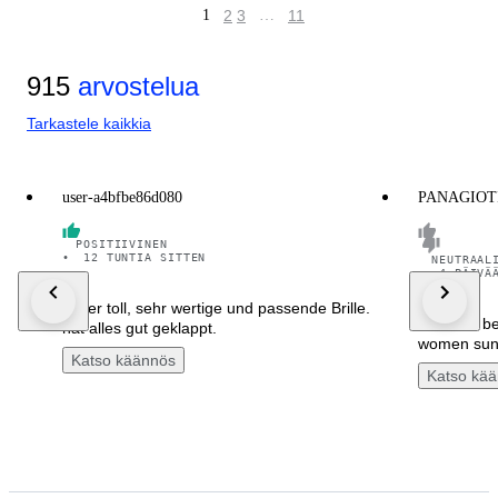
1
2
3
…
11
915
arvostelua
Tarkastele kaikkia
user-a4bfbe86d080
PANAGIOT
POSITIIVINEN
•
12 TUNTIA SITTEN
NEUTRAAL
•
4 PÄIVÄ
super toll, sehr wertige und passende Brille.
It should be
hat alles gut geklappt.
women sung
Katso käännös
Katso kä