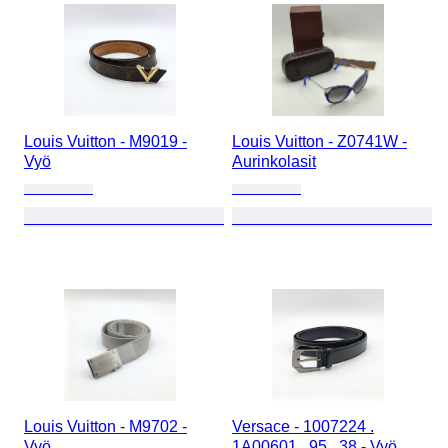
Louis Vuitton - M9019 -
Louis Vuitton - Z0741W -
Vyö
Aurinkolasit
Louis Vuitton - M9702 -
Versace - 1007224 .
Vyö
1A00601 . 95 . 38 - Vyö