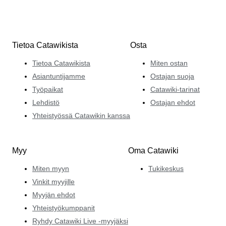
Tietoa Catawikista
Osta
Tietoa Catawikista
Miten ostan
Asiantuntijamme
Ostajan suoja
Työpaikat
Catawiki-tarinat
Lehdistö
Ostajan ehdot
Yhteistyössä Catawikin kanssa
Myy
Oma Catawiki
Miten myyn
Tukikeskus
Vinkit myyjille
Myyjän ehdot
Yhteistyökumppanit
Ryhdy Catawiki Live -myyjäksi